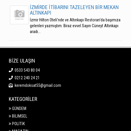
İZMİRDE İTİBARINI TAZELEYEN BİR MEKAN
ALTINKAPI
İzmir Hilton Oteli'nde ve Altınkapı Restoran'da başımıza
gelenleri yazmıştım. Biraz evvel Sayın Cüneyt Altınkapı
aradı...
BİZE ULAŞIN
0533 543 80 04
0212 240 24 21
keremdoksat55@gmail.com
KATEGORİLER
GÜNDEM
BİLİMSEL
POLİTİK