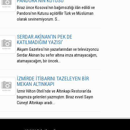
PANDORA'NIN KUTUSU
Biraz önce Kosova'nın bağımsızlığı ilân edildi ve
Pandora'nın Kutusu açıldı!Bir Türk ve Müslüman
olarak sevinemiyorum. S...
SERDAR AKİNAN'IN PEK DE
KATILMADIĞIM YAZISI'
Akşam Gazetesi'nin yazarlarından ve televizyoncu
Serdar Akinan bu sefer altına imza atmayacağım,
atamayacağım, bir öncek...
İZMİRDE İTİBARINI TAZELEYEN BİR
MEKAN ALTINKAPI
İzmir Hilton Oteli'nde ve Altınkapı Restoran'da
başımıza gelenleri yazmıştım. Biraz evvel Sayın
Cüneyt Altınkapı aradı...