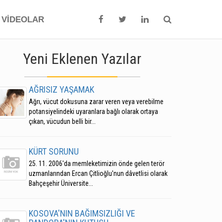
VİDEOLAR
Yeni Eklenen Yazılar
AĞRISIZ YAŞAMAK
Ağrı, vücut dokusuna zarar veren veya verebilme
potansiyelindeki uyaranlara bağlı olarak ortaya
çıkan, vücudun belli bir...
KÜRT SORUNU
25. 11. 2006'da memleketimizin önde gelen terör
uzmanlarından Ercan Çitlioğlu'nun dâvetlisi olarak
Bahçeşehir Üniversite...
KOSOVA'NIN BAĞIMSIZLIĞI VE