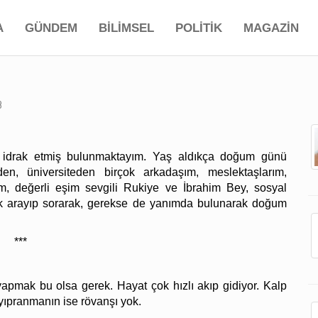
A
GÜNDEM
BİLİMSEL
POLİTİK
MAGAZİN
8
 idrak etmiş bulunmaktayım. Yaş aldıkça doğum günü
den, üniversiteden birçok arkadaşım, meslektaşlarım,
zım, değerli eşim sevgili Rukiye ve İbrahim Bey, sosyal
k arayıp sorarak, gerekse de yanımda bulunarak doğum
***
yapmak bu olsa gerek. Hayat çok hızlı akıp gidiyor. Kalp
 yıpranmanın ise rövanşı yok.