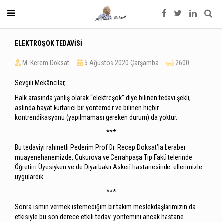
ELEKTROŞOK TEDAVİSİ
M. Kerem Doksat
5 Ağustos 2020 Çarşamba
2600
Sevgili Mekâncılar,
Halk arasında yanlış olarak “elektroşok” diye bilinen tedavi şekli,
aslında hayat kurtarıcı bir yöntemdir ve bilinen hiçbir
kontrendikasyonu (yapılmaması gereken durum) da yoktur.
***
Bu tedaviyi rahmetli Pederim Prof Dr. Recep Doksat’la beraber
muayenehanemizde, Çukurova ve Cerrahpaşa Tıp Fakültelerinde
Öğretim Üyesiyken ve de Diyarbakır Askerî hastanesinde ellerimizle
uygulardık.
***
Sonra ismin vermek istemediğim bir takım meslekdaşlarımızın da
etkisiyle bu son derece etkili tedavi yöntemini ancak hastane