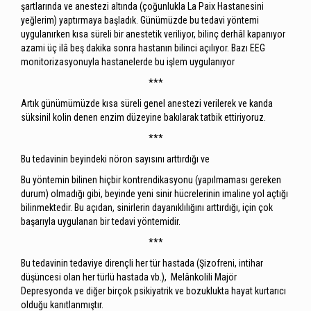
şartlarında ve anestezi altında (çoğunlukla La Paix Hastanesini
yeğlerim) yaptırmaya başladık. Günümüzde bu tedavi yöntemi
uygulanırken kısa süreli bir anestetik veriliyor, bilinç derhâl kapanıyor
azami üç ilâ beş dakika sonra hastanın bilinci açılıyor. Bazı EEG
monitorizasyonuyla hastanelerde bu işlem uygulanıyor
***
Artık günümümüzde kısa süreli genel anestezi verilerek ve kanda
süksinil kolin denen enzim düzeyine bakılarak tatbik ettiriyoruz.
***
Bu tedavinin beyindeki nöron sayısını arttırdığı ve
Bu yöntemin bilinen hiçbir kontrendikasyonu (yapılmaması gereken
durum) olmadığı gibi, beyinde yeni sinir hücrelerinin imaline yol açtığı
bilinmektedir. Bu açıdan, sinirlerin dayanıklılığını arttırdığı, için çok
başarıyla uygulanan bir tedavi yöntemidir.
***
Bu tedavinin tedaviye dirençli her tür hastada (Şizofreni, intihar
düşüncesi olan her türlü hastada vb.), Melânkolili Majör
Depresyonda ve diğer birçok psikiyatrik ve bozuklukta hayat kurtarıcı
olduğu kanıtlanmıştır.