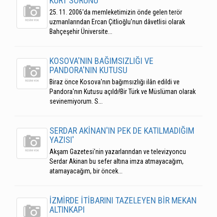
KÜRT SORUNU
25. 11. 2006'da memleketimizin önde gelen terör
uzmanlarından Ercan Çitlioğlu'nun dâvetlisi olarak
Bahçeşehir Üniversite...
KOSOVA'NIN BAĞIMSIZLIĞI VE
PANDORA'NIN KUTUSU
Biraz önce Kosova'nın bağımsızlığı ilân edildi ve
Pandora'nın Kutusu açıldı!Bir Türk ve Müslüman olarak
sevinemiyorum. S...
SERDAR AKİNAN'IN PEK DE KATILMADIĞIM
YAZISI'
Akşam Gazetesi'nin yazarlarından ve televizyoncu
Serdar Akinan bu sefer altına imza atmayacağım,
atamayacağım, bir öncek...
İZMİRDE İTİBARINI TAZELEYEN BİR MEKAN
ALTINKAPI