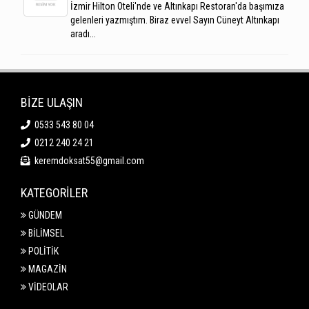
İzmir Hilton Oteli'nde ve Altınkapı Restoran'da başımıza
gelenleri yazmıştım. Biraz evvel Sayın Cüneyt Altınkapı
aradı...
BİZE ULAŞIN
0533 543 80 04
0212 240 24 21
keremdoksat55@gmail.com
KATEGORİLER
GÜNDEM
BİLİMSEL
POLİTİK
MAGAZİN
VİDEOLAR