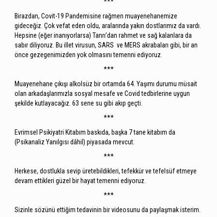
***
Birazdan, Covit-19 Pandemisine rağmen muayenehanemize
gideceğiz. Çok vefat eden oldu, aralarında yakın dostlarımız da vardı.
Hepsine (eğer inanıyorlarsa) Tanrı’dan rahmet ve sağ kalanlara da
sabır diliyoruz. Bu illet virusun, SARS ve MERS akrabaları gibi, bir an
önce gezegenimizden yok olmasını temenni ediyoruz.
***
Muayenehane çıkışı alkolsüz bir ortamda 64. Yaşımı durumu müsait
olan arkadaşlarımızla sosyal mesafe ve Covid tedbirlerine uygun
şekilde kutlayacağız. 63 sene su gibi akıp geçti.
***
Evrimsel Psikiyatri Kitabım baskıda, başka 7 tane kitabım da
(Psikanaliz Yanılgısı dâhil) piyasada mevcut.
***
Herkese, dostlukla sevip üretebildikleri, tefekkür ve tefelsüf etmeye
devam ettikleri güzel bir hayat temenni ediyoruz.
***
Sizinle sözünü ettiğim tedavinin bir videosunu da paylaşmak isterim.