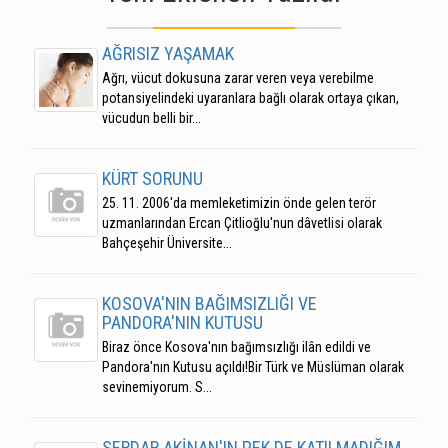
AĞRISIZ YAŞAMAK
Ağrı, vücut dokusuna zarar veren veya verebilme
potansiyelindeki uyaranlara bağlı olarak ortaya çıkan,
vücudun belli bir...
KÜRT SORUNU
25. 11. 2006'da memleketimizin önde gelen terör
uzmanlarından Ercan Çitlioğlu'nun dâvetlisi olarak
Bahçeşehir Üniversite...
KOSOVA'NIN BAĞIMSIZLIĞI VE
PANDORA'NIN KUTUSU
Biraz önce Kosova'nın bağımsızlığı ilân edildi ve
Pandora'nın Kutusu açıldı!Bir Türk ve Müslüman olarak
sevinemiyorum. S...
SERDAR AKİNAN'IN PEK DE KATILMADIĞIM