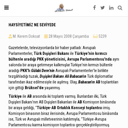
HAYSİYETİMİZ NE SEVİYEDE
M. Kerem Doksat
28 Mayıs 2008 Çarşamba
5239
Gazetelerde, televizyonlarda bir haber patladı: Avrupalı
Parlamenterler,
Türk Dışişleri Bakanı
ile
Türkiye'nin kırmızı
bültenle aradığı PKK yöneticisini, Avrupa Parlamentosu'nda
aynı
salonda bir araya getirmeye kalkmışlar.Türkiye'nin kırmızı bültenle
aradığı
PKK'lı
Gülabi Dere'nin
Avrupalı Parlamenterler'le birlikte
tezgâhladığı tuzak,
Dışişleri Bakanı
Ali Babacan'ın
Türk diplomatlar
tarafından ikaz edilmesiyle ile aşılmış. Olay,
Babacan'ın
AB
toplantıları
için gittiği
Brüksel'de
yaşanmış.
Türkiye
ile
AB
arasında iki toplantı varmış. Bunlardan ilki, Türk
Dışişleri Bakanı'nın AB Dışişleri Bakanları ile
AB
Komisyon binâsında
bir araya geldiği, "
Türkiye-AB Ortaklık Konseyi toplantısı
imiş.
Komisyon binasının biraz ilerisinde, Avrupa Parlamentosu binâsında
ise, Türk ve Avrupalı milletveerinin katılımıyla, "Türkiye-Avrupa
Parlamentosu karma komisyon toplantısı gerçekleştiriliyormuş.