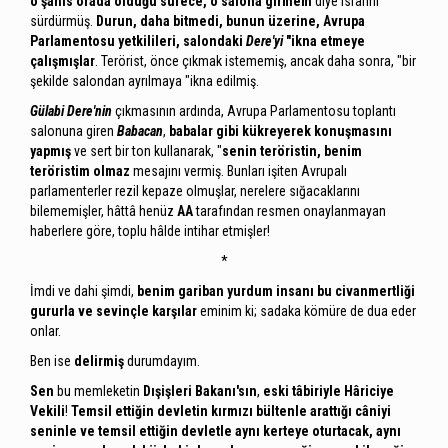
o şahıs orada olduğu sürece, o salona girmem
diye ısrarını
sürdürmüş.
Durun, daha bitmedi, bunun üzerine, Avrupa
Parlamentosu yetkilileri, salondaki
Dere'yi
"ikna etmeye
çalışmışlar
. Terörist, önce çıkmak istememiş, ancak daha sonra, "bir
şekilde salondan ayrılmaya "ikna edilmiş.
Gülabi Dere'nin
çıkmasının ardında, Avrupa Parlamentosu toplantı
salonuna giren
Babacan
,
babalar gibi kükreyerek konuşmasını
yapmış
ve sert bir ton kullanarak, "
senin teröristin, benim
teröristim olmaz
mesajını vermiş. Bunları işiten Avrupalı
parlamenterler rezil kepaze olmuşlar, nerelere sığacaklarını
bilememişler, hâttâ henüz
AA
tarafından resmen onaylanmayan
haberlere göre, toplu hâlde intihar etmişler!
*
İmdi ve dahi şimdi,
benim gariban yurdum insanı bu civanmertliği
gururla ve sevinçle karşılar
eminim ki; sadaka kömüre de dua eder
onlar.
Ben ise
delirmiş
durumdayım.
Sen
bu memleketin
Dışişleri Bakanı'sın
,
eski tâbiriyle Hâriciye
Vekili
!
Temsil ettiğin devletin kırmızı bültenle arattığı câniyi
seninle ve temsil ettiğin devletle aynı kerteye oturtacak, aynı