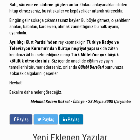
Batı, sâdece ve sâdece güçten anlar
. Onlara anlayacakları dilden
hitap etmezseniz, bu istiskaller ve kepâzelikler artarak sürecektir.
Bir gün gelir sokağa çıkamazsınız beyler. Bu böyle gitmez, o şehitlerin
anaları, babaları, kardeşleri, ahmak zannettiğiniz bu halk uyanır,
uyandırılır.
Ayrılıkçı Kürt Partisi'nden
rey kapmak için
Türkiye Radyo ve
Televizyon Kurumu'ndan
Kürtçe neşriyat yaparak
da zâten
kendinizi âit hissetmediğiniz necip
Türk Milleti'ne
çok büyük
kötülük etmektesiniz
. Siz içeride anadilde eğitim ve yayın
temellerini târumar ederseniz, onlar da
Gülabi Dere'leri
burnunuza
sokarak dalgalarını geçerler.
Heyhat!
Bakalım daha neler göreceğiz.
Mehmet Kerem Doksat - İstinye - 28 Mayıs 2008 Çarşamba
Paylaş
Paylaş
Paylaş
Yeni Eklenen Yazılar