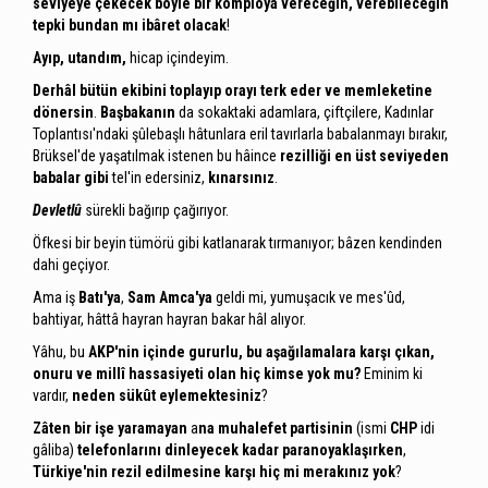
seviyeye çekecek böyle bir komploya vereceğin, verebileceğin
tepki bundan mı ibâret olacak
!
Ayıp, utandım,
hicap içindeyim.
Derhâl bütün ekibini toplayıp orayı terk eder ve memleketine
dönersin
.
Başbakanın
da sokaktaki adamlara, çiftçilere, Kadınlar
Toplantısı'ndaki şûlebaşlı hâtunlara eril tavırlarla babalanmayı bırakır,
Brüksel'de yaşatılmak istenen bu hâince
rezilliği en üst seviyeden
babalar
gibi
tel'in edersiniz,
kınarsınız
.
Devletlû
sürekli bağırıp çağırıyor.
Öfkesi bir beyin tümörü gibi katlanarak tırmanıyor; bâzen kendinden
dahi geçiyor.
Ama iş
Batı'ya
,
Sam Amca'ya
geldi mi, yumuşacık ve mes'ûd,
bahtiyar, hâttâ hayran hayran bakar hâl alıyor.
Yâhu, bu
AKP'nin
içinde gururlu, bu aşağılamalara karşı çıkan,
onuru ve millî hassasiyeti olan hiç kimse yok mu?
Eminim ki
vardır,
neden sükût eylemektesiniz
?
Zâten bir işe yaramayan
a
na muhalefet partisinin
(ismi
CHP
idi
gâliba)
telefonlarını dinleyecek kadar paranoyaklaşırken
,
Türkiye'nin rezil edilmesine
karşı hiç mi merakınız yok
?