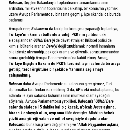
Babacan
, Dışişleri Bakanlarıyla toplantısının tamamlanmasının
ardından, milletveerinin toplantısına da katılıp, bir konuşma yapmak
üzere Avrupa Parlamentosu binasına geçmiş. İşte skandal da burada
patlamış!
Avrupalı veer,
Babacan'ın
da katılıp bir konuşma yapacağı toplantıya,
Türkiye'nin kırmızı bültenle aradığı
PKK'nın
yurtdışındaki
elebaşlarından
Gülabi Dere'yi
de dâvet etmişler. Brüksel polisi de,
kırmızı bültenle aranan
Dere'yi
değil tutuklamak, normâl insanların
bile izinsiz alınmadığı, pek çok arama ve güvenlik soruşturmasından
sonra girebildiği Avrupa Parlamentosu'na kabûl etmiş. Amaç,
Türkiye Dışişleri Bakanı ile PKK'lı teröristi aynı salonda bir araya
getirip, terör örgütüne bir şekilde "tanınma sağlamaya
çalışmakmış
.
Babacan
daha Avrupa Parlamentosu salonuna girer girmez, Türk
diplomatlar tarafından ikaz edilmiş. O da,
AP'deki
muhataplarına, bu
adamla ile aynı salonda bulunmasının mümkün olamayacağını
söylemiş. Avrupa Parlamentosu yetkilileri,
Babacan'a
"
Gülabi Dere
,
salonda sâdece 15 dakika kalıp çıkacak, n'olcak
Jesus
aşkına,
birazcık anlayışlı olun, ayıp ama
filân demişler. Allah'tan
bebek
yüzlü ama yüreği vatan ve millet sevgisiyle dopdolu olan
Babacan'ın
buna karşı tavrı değişmemiş ve "
Allah
Peygamber
aşkına,