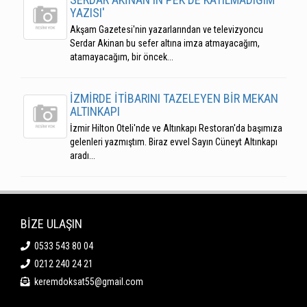
YAZISI'
Akşam Gazetesi'nin yazarlarından ve televizyoncu
Serdar Akinan bu sefer altına imza atmayacağım,
atamayacağım, bir öncek...
İZMİRDE İTİBARINI TAZELEYEN BİR MEKAN
ALTINKAPI
İzmir Hilton Oteli'nde ve Altınkapı Restoran'da başımıza
gelenleri yazmıştım. Biraz evvel Sayın Cüneyt Altınkapı
aradı...
BİZE ULAŞIN
0533 543 80 04
0212 240 24 21
keremdoksat55@gmail.com