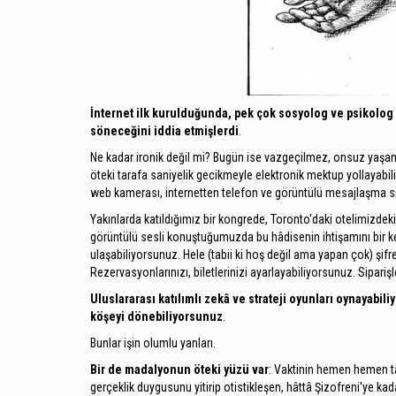
İnternet ilk kurulduğunda, pek çok sosyolog ve psikolog 
söneceğini iddia etmişlerdi
.
Ne kadar ironik değil mi? Bugün ise vazgeçilmez, onsuz yaşana
öteki tarafa saniyelik gecikmeyle elektronik mektup yollayab
web kamerası, internetten telefon ve görüntülü mesajlaşma sis
Yakınlarda katıldığımız bir kongrede, Toronto'daki otelimizdek
görüntülü sesli konuştuğumuzda bu hâdisenin ihtişamını bir ke
ulaşabiliyorsunuz. Hele (tabii ki hoş değil ama yapan çok) şifr
Rezervasyonlarınızı, biletlerinizi ayarlayabiliyorsunuz. Siparişl
Uluslararası katılımlı zekâ ve strateji oyunları oynayabil
köşeyi dönebiliyorsunuz
.
Bunlar işin olumlu yanları.
Bir de madalyonun öteki yüzü var
: Vaktinin hemen hemen t
gerçeklik duygusunu yitirip otistikleşen, hâttâ Şizofreni'ye k