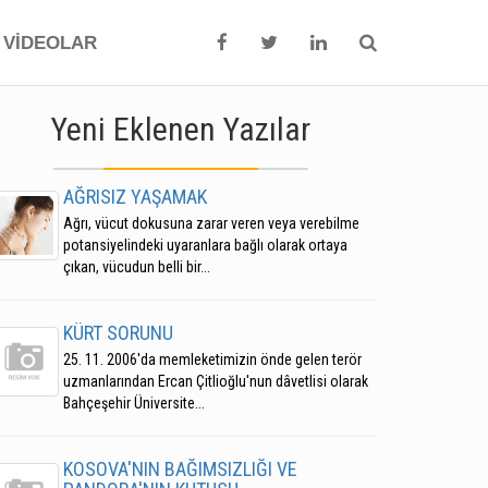
VİDEOLAR
Yeni Eklenen Yazılar
AĞRISIZ YAŞAMAK
Ağrı, vücut dokusuna zarar veren veya verebilme
potansiyelindeki uyaranlara bağlı olarak ortaya
çıkan, vücudun belli bir...
KÜRT SORUNU
25. 11. 2006'da memleketimizin önde gelen terör
uzmanlarından Ercan Çitlioğlu'nun dâvetlisi olarak
Bahçeşehir Üniversite...
KOSOVA'NIN BAĞIMSIZLIĞI VE