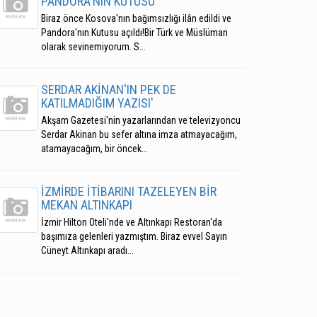
PANDORA'NIN KUTUSU
Biraz önce Kosova'nın bağımsızlığı ilân edildi ve
Pandora'nın Kutusu açıldı!Bir Türk ve Müslüman
olarak sevinemiyorum. S...
SERDAR AKİNAN'IN PEK DE
KATILMADIĞIM YAZISI'
Akşam Gazetesi'nin yazarlarından ve televizyoncu
Serdar Akinan bu sefer altına imza atmayacağım,
atamayacağım, bir öncek...
İZMİRDE İTİBARINI TAZELEYEN BİR
MEKAN ALTINKAPI
İzmir Hilton Oteli'nde ve Altınkapı Restoran'da
başımıza gelenleri yazmıştım. Biraz evvel Sayın
Cüneyt Altınkapı aradı...