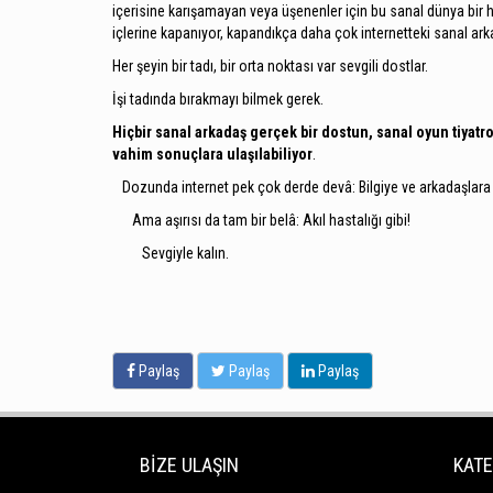
içerisine karışamayan veya üşenenler için bu sanal dünya bir h
içlerine kapanıyor, kapandıkça daha çok internetteki sanal arka
Her şeyin bir tadı, bir orta noktası var sevgili dostlar.
İşi tadında bırakmayı bilmek gerek.
Hiçbir sanal arkadaş gerçek bir dostun, sanal oyun tiyatr
vahim sonuçlara ulaşılabiliyor
.
Dozunda internet pek çok derde devâ: Bilgiye ve arkadaşlara h
Ama aşırısı da tam bir belâ: Akıl hastalığı gibi!
Sevgiyle kalın.
Paylaş
Paylaş
Paylaş
BİZE ULAŞIN
KATE