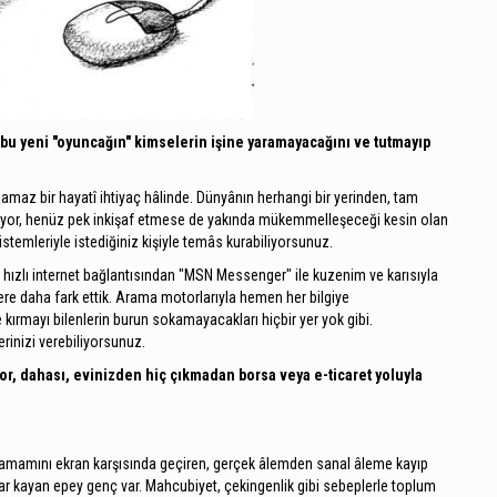
bu yeni "oyuncağın" kimselerin işine yaramayacağını ve tutmayıp
maz bir hayatî ihtiyaç hâlinde. Dünyânın herhangi bir yerinden, tam
iliyor, henüz pek inkişaf etmese de yakında mükemmelleşeceği kesin olan
temleriyle istediğiniz kişiyle temâs kurabiliyorsunuz.
i hızlı internet bağlantısından "MSN Messenger" ile kuzenim ve karısıyla
re daha fark ettik. Arama motorlarıyla hemen her bilgiye
e kırmayı bilenlerin burun sokamayacakları hiçbir yer yok gibi.
erinizi verebiliyorsunuz.
iyor, dahası, evinizden hiç çıkmadan borsa veya e-ticaret yoluyla
amamını ekran karşısında geçiren, gerçek âlemden sanal âleme kayıp
adar kayan epey genç var. Mahcubiyet, çekingenlik gibi sebeplerle toplum