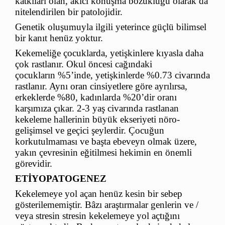
katkıları olan, akıcı konuşma bozukluğu olarak da
nitelendirilen bir patolojidir.
Genetik oluşumuyla ilgili yeterince güçlü bilimsel
bir kanıt henüz yoktur.
Kekemeliğe çocuklarda, yetişkinlere kıyasla daha
çok rastlanır. Okul öncesi cağındaki
çocukların %5’inde, yetişkinlerde %0.73 civarında
rastlanır. Aynı oran cinsiyetlere göre ayrılırsa,
erkeklerde %80, kadınlarda %20’dir oranı
karşımıza çıkar. 2-3 yaş civarında rastlanan
kekeleme hallerinin büyük ekseriyeti nöro-
gelişimsel ve geçici şeylerdir. Çocuğun
korkutulmaması ve başta ebeveyn olmak üzere,
yakın çevresinin eğitilmesi hekimin en önemli
görevidir.
ETİYOPATOGENEZ
Kekelemeye yol açan henüz kesin bir sebep
gösterilememiştir. Bâzı araştırmalar genlerin ve /
veya stresin stresin kekelemeye yol açtığını