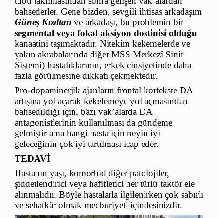
tübü takılmasından sonra gelişen vak’alardan
bahsederler. Gene bizden, sevgili ihtisas arkadaşım
Güneş Kızıltan
ve arkadaşı, bu problemin bir
segmental veya fokal aksiyon dostinisi olduğu
kanaatini taşımaktadır. Nitekim kekemelerde ve
yakın akrabalarında diğer MSS Merkezî Sinir
Sistemi) hastalıklarının, erkek cinsiyetinde daha
fazla görülmesine dikkati çekmektedir.
Pro-dopaminerjik ajanların frontal kortekste DA
artışına yol açarak kekelemeye yol açmasından
bahsedildiği için, bâzı vak’alarda DA
antagonistlerinin kullanılması da gündeme
gelmiştir ama hangi hasta için neyin iyi
geleceğinin çok iyi tartılması icap eder.
TEDAVİ
Hastanın yaşı, komorbid diğer patolojiler,
şiddetlendirici veya hafifletici her türlü faktör ele
alınmalıdır. Böyle hastalarla ilgilenirken çok sabırlı
ve sebatkâr olmak mecburiyeti içindesinizdir.