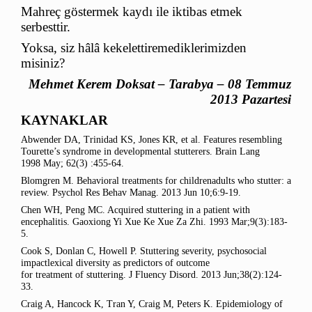
Mahreç göstermek kaydı ile iktibas etmek
serbesttir.
Yoksa, siz hâlâ kekelettiremediklerimizden
misiniz?
Mehmet Kerem Doksat – Tarabya – 08 Temmuz
2013 Pazartesi
KAYNAKLAR
Abwender DA, Trinidad KS, Jones KR, et al. Features resembling
Tourette’s syndrome in developmental stutterers.
Brain Lang
1998 May; 62(3) :455-64.
Blomgren M. Behavioral treatments for childrenadults who stutter: a
review. Psychol Res Behav Manag.
2013 Jun 10;6:9-19.
Chen WH,
Peng MC. Acquired
stuttering
in a patient with
encephalitis. Gaoxiong Yi Xue Ke Xue Za Zhi.
1993 Mar;9(3):183-
5.
Cook S,
Donlan C,
Howell P.
Stuttering
severity, psychosocial
impactlexical diversity as predictors of outcome
for
treatment
of
stuttering
. J Fluency Disord.
2013 Jun;38(2):124-
33.
Craig A,
Hancock K,
Tran Y,
Craig M,
Peters K. Epidemiology of