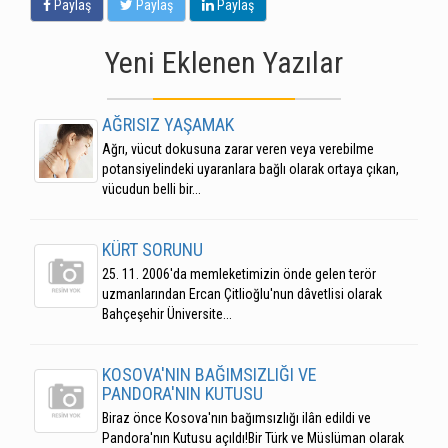
Paylaş
Paylaş
Paylaş
Yeni Eklenen Yazılar
AĞRISIZ YAŞAMAK
Ağrı, vücut dokusuna zarar veren veya verebilme
potansiyelindeki uyaranlara bağlı olarak ortaya çıkan,
vücudun belli bir...
KÜRT SORUNU
25. 11. 2006'da memleketimizin önde gelen terör
uzmanlarından Ercan Çitlioğlu'nun dâvetlisi olarak
Bahçeşehir Üniversite...
KOSOVA'NIN BAĞIMSIZLIĞI VE
PANDORA'NIN KUTUSU
Biraz önce Kosova'nın bağımsızlığı ilân edildi ve
Pandora'nın Kutusu açıldı!Bir Türk ve Müslüman olarak