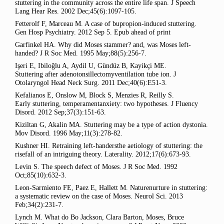
stuttering in the community across the entire life span. J Speech
Lang Hear Res.
2002 Dec;45(6):1097-105.
Fetterolf F,
Marceau M. A case of bupropion-induced
stuttering
.
Gen Hosp Psychiatry.
2012 Sep 5. Epub ahead of print
Garfinkel HA. Why did Moses stammer? and, was Moses left-
handed? J R Soc Med. 1995 May;88(5):256-7.
Işeri E,
Ibiloǧlu A,
Aydil U,
Gündüz B,
Kayikçi ME.
Stuttering
after adenotonsillectomyventilation tube ion. J
Otolaryngol Head Neck Surg.
2011 Dec;40(6):E51-3.
Kefalianos E,
Onslow M,
Block S,
Menzies R,
Reilly S.
Early
stuttering
, temperamentanxiety: two hypotheses. J Fluency
Disord.
2012 Sep;37(3):151-63.
Kiziltan G, Akalin MA.
Stuttering
may be a type of action dystonia.
Mov Disord.
1996 May;11(3):278-82.
Kushner HI. Retraining left-handersthe aetiology of
stuttering
: the
risefall of an intriguing theory. Laterality.
2012;17(6):673-93.
Levin S. The speech defect of
Moses
. J R Soc Med.
1992
Oct;85(10):632-3.
Leon-Sarmiento FE,
Paez E,
Hallett M. Naturenurture in
stuttering
:
a systematic review on the case of
Moses
. Neurol Sci.
2013
Feb;34(2):231-7.
Lynch M. What do Bo Jackson, Clara Barton,
Moses
, Bruce