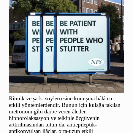
Ritmik ve şarkı söylercesine konuşma hâlâ en
etkili yöntemlerdendir. Bunun için kulağa takılan
metronom gibi darbe veren âletler,
hipnorölaksasyon ve telkinle özgüvenin
arttırılmasından tutun da, antiepileptik-
antikonvülsan ilâçlar, orta-uzun etkili