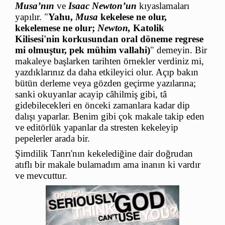
Musa’nın
ve
Isaac Newton’un
kıyaslamaları
yapılır. "
Yahu,
Musa
kekelese ne olur,
kekelemese ne olur;
Newton,
Katolik
Kilisesi'nin korkusundan oral döneme regrese
mi olmuştur, pek mühim vallahi)
" demeyin. Bir
makaleye başlarken tarihten örnekler verdiniz mi,
yazdıklarınız da daha etkileyici olur. Açıp bakın
bütün derleme veya gözden geçirme yazılarına;
sanki okuyanlar acayip câhilmiş gibi, tâ
gidebilecekleri en önceki zamanlara kadar dip
dalışı yaparlar. Benim gibi çok makale takip eden
ve editörlük yapanlar da stresten kekeleyip
pepelerler arada bir.
Şimdilik Tanrı'nın kekelediğine dair doğrudan
atıflı bir makale bulamadım ama inanın ki vardır
ve mevcuttur.