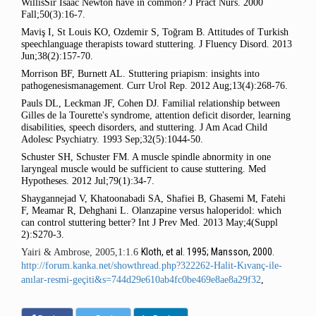
WillisSir Isaac Newton have in common? J Pract Nurs.
2000
Fall;50(3):16-7.
Maviş I,
St Louis KO,
Ozdemir S,
Toğram B. Attitudes of Turkish
speechlanguage therapists toward
stuttering
. J Fluency Disord.
2013
Jun;38(2):157-70.
Morrison BF,
Burnett AL.
Stuttering
priapism: insights into
pathogenesismanagement. Curr Urol Rep.
2012 Aug;13(4):268-76.
Pauls DL,
Leckman JF,
Cohen DJ. Familial relationship between
Gilles de la Tourette's syndrome, attention deficit disorder, learning
disabilities, speech disorders, and
stuttering
. J Am Acad Child
Adolesc Psychiatry.
1993 Sep;32(5):1044-50.
Schuster SH,
Schuster FM. A muscle spindle abnormity in one
laryngeal muscle would be sufficient to cause
stuttering
. Med
Hypotheses.
2012 Jul;79(1):34-7.
Shaygannejad V,
Khatoonabadi SA,
Shafiei B,
Ghasemi M,
Fatehi
F,
Meamar R,
Dehghani L. Olanzapine versus haloperidol: which
can control
stuttering
better? Int J Prev Med.
2013 May;4(Suppl
2):S270-3.
Kloth, et al. 1995; Mansson, 2000.
Yairi & Ambrose, 2005,1:1.6
http://forum.kanka.net/showthread.php?322262-Halit-Kıvanç-ile-
anılar-resmi-geçiti&s=744d29e610ab4fc0be469e8ae8a29f32
,