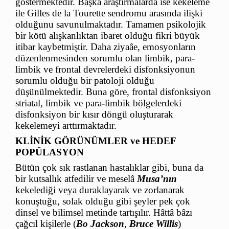
göstermektedir. Başka araştırmalarda ise kekeleme
ile Gilles de la Tourette sendromu arasında ilişki
olduğunu savunulmaktadır. Tamamen psikolojik
bir kötü alışkanlıktan ibaret olduğu fikri büyük
itibar kaybetmiştir. Daha ziyaâe, emosyonların
düzenlenmesinden sorumlu olan limbik, para-
limbik ve frontal devrelerdeki disfonksiyonun
sorumlu olduğu bir patoloji olduğu
düşünülmektedir. Buna göre, frontal disfonksiyon
striatal, limbik ve para-limbik bölgelerdeki
disfonksiyon bir kısır döngü oluşturarak
kekelemeyi arttırmaktadır.
KLİNİK GÖRÜNÜMLER ve HEDEF
POPÜLASYON
Bütün çok sık rastlanan hastalıklar gibi, buna da
bir kutsallık atfedilir ve meselâ
Musa’nın
kekelediği veya duraklayarak ve zorlanarak
konuştuğu, solak olduğu gibi şeyler pek çok
dinsel ve bilimsel metinde tartışılır. Hâttâ bâzı
çağcıl kişilerle (
Bo Jackson
,
Bruce Willis
)