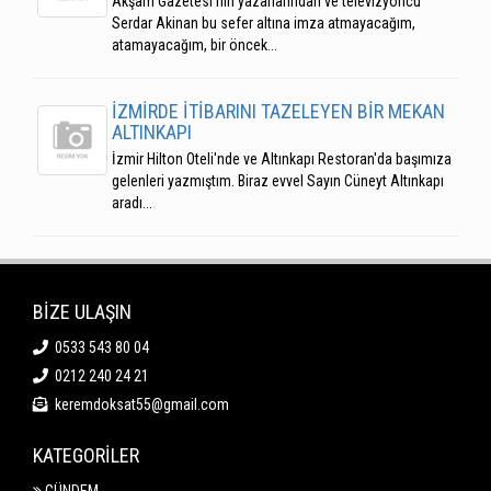
Akşam Gazetesi'nin yazarlarından ve televizyoncu
Serdar Akinan bu sefer altına imza atmayacağım,
atamayacağım, bir öncek...
İZMİRDE İTİBARINI TAZELEYEN BİR MEKAN
ALTINKAPI
İzmir Hilton Oteli'nde ve Altınkapı Restoran'da başımıza
gelenleri yazmıştım. Biraz evvel Sayın Cüneyt Altınkapı
aradı...
BİZE ULAŞIN
0533 543 80 04
0212 240 24 21
keremdoksat55@gmail.com
KATEGORİLER