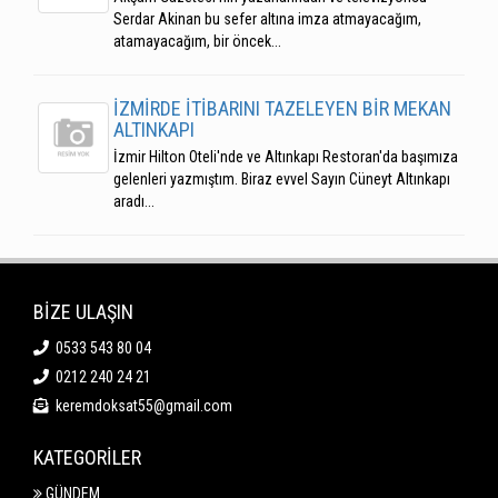
Serdar Akinan bu sefer altına imza atmayacağım,
atamayacağım, bir öncek...
İZMİRDE İTİBARINI TAZELEYEN BİR MEKAN
ALTINKAPI
İzmir Hilton Oteli'nde ve Altınkapı Restoran'da başımıza
gelenleri yazmıştım. Biraz evvel Sayın Cüneyt Altınkapı
aradı...
BİZE ULAŞIN
0533 543 80 04
0212 240 24 21
keremdoksat55@gmail.com
KATEGORİLER
GÜNDEM