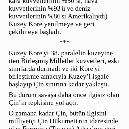
kara kuvvetlerinin %50’si, hava
kuvvetlerinin %93'ü ve deniz
kuvvetlerinin %86'sı Amerikalıydı)
Kuzey Kore yenilmeye ve geri
çekilmeye başladı.
***
Kuzey Kore'yi 38. paralelin kuzeyine
iten Birleşmiş Milletler kuvvetleri, eski
sınırlarda durmadı ve iki Kore'yi
birleştirme amacıyla Kuzey’i işgale
başlayıp Çin sınırına kadar yaklaştı.
Bu durum savaşa daha önce ilgisiz olan
Çin’in tepkisine yol açtı.
O zamana kadar Çin, bütün ilgisini
milliyetçi Çin Hükumeti'nin idaresinde
olan Formoza (Tayvan) Adası’nın geri