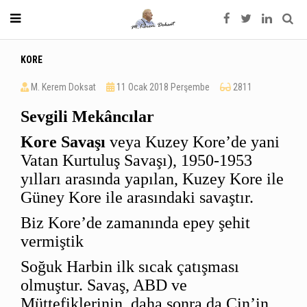
KORE
M. Kerem Doksat
11 Ocak 2018 Perşembe
2811
Sevgili Mekâncılar
Kore Savaşı
veya Kuzey Kore’de yani
Vatan Kurtuluş Savaşı), 1950-1953
yılları arasında yapılan, Kuzey Kore ile
Güney Kore ile arasındaki savaştır.
Biz Kore’de zamanında epey şehit
vermiştik
Soğuk Harbin ilk sıcak çatışması
olmuştur. Savaş, ABD ve
Müttefiklerinin, daha sonra da Çin’in