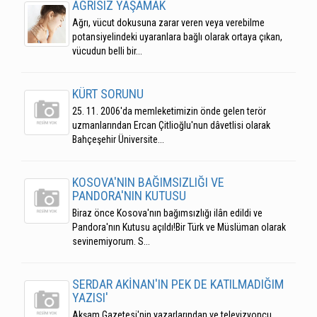
AĞRISIZ YAŞAMAK
Ağrı, vücut dokusuna zarar veren veya verebilme
potansiyelindeki uyaranlara bağlı olarak ortaya çıkan,
vücudun belli bir...
KÜRT SORUNU
25. 11. 2006'da memleketimizin önde gelen terör
uzmanlarından Ercan Çitlioğlu'nun dâvetlisi olarak
Bahçeşehir Üniversite...
KOSOVA'NIN BAĞIMSIZLIĞI VE
PANDORA'NIN KUTUSU
Biraz önce Kosova'nın bağımsızlığı ilân edildi ve
Pandora'nın Kutusu açıldı!Bir Türk ve Müslüman olarak
sevinemiyorum. S...
SERDAR AKİNAN'IN PEK DE KATILMADIĞIM
YAZISI'
Akşam Gazetesi'nin yazarlarından ve televizyoncu