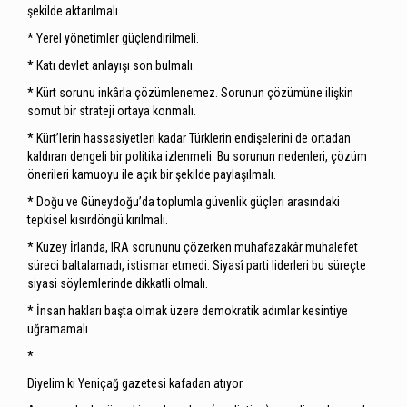
şekilde aktarılmalı.
* Yerel yönetimler güçlendirilmeli.
* Katı devlet anlayışı son bulmalı.
* Kürt sorunu inkârla çözümlenemez. Sorunun çözümüne ilişkin
somut bir strateji ortaya konmalı.
* Kürt’lerin hassasiyetleri kadar Türklerin endişelerini de ortadan
kaldıran dengeli bir politika izlenmeli. Bu sorunun nedenleri, çözüm
önerileri kamuoyu ile açık bir şekilde paylaşılmalı.
* Doğu ve Güneydoğu’da toplumla güvenlik güçleri arasındaki
tepkisel kısırdöngü kırılmalı.
* Kuzey İrlanda, IRA sorununu çözerken muhafazakâr muhalefet
süreci baltalamadı, istismar etmedi. Siyasî parti liderleri bu süreçte
siyasi söylemlerinde dikkatli olmalı.
* İnsan hakları başta olmak üzere demokratik adımlar kesintiye
uğramamalı.
*
Diyelim ki Yeniçağ gazetesi kafadan atıyor.