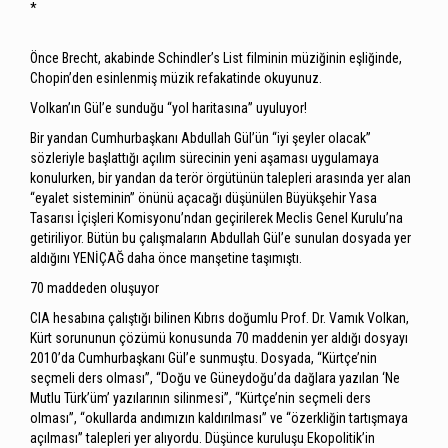
*
Önce Brecht, akabinde Schindler’s List filminin müziğinin eşliğinde,
Chopin’den esinlenmiş müzik refakatinde okuyunuz.
Volkan’ın Gül’e sunduğu “yol haritasına” uyuluyor!
Bir yandan Cumhurbaşkanı Abdullah Gül’ün “iyi şeyler olacak”
sözleriyle başlattığı açılım sürecinin yeni aşaması uygulamaya
konulurken, bir yandan da terör örgütünün talepleri arasında yer alan
“eyalet sisteminin” önünü açacağı düşünülen Büyükşehir Yasa
Tasarısı İçişleri Komisyonu’ndan geçirilerek Meclis Genel Kurulu’na
getiriliyor. Bütün bu çalışmaların Abdullah Gül’e sunulan dosyada yer
aldığını YENİÇAĞ daha önce manşetine taşımıştı.
70 maddeden oluşuyor
CIA hesabına çalıştığı bilinen Kıbrıs doğumlu Prof. Dr. Vamık Volkan,
Kürt sorununun çözümü konusunda 70 maddenin yer aldığı dosyayı
2010’da Cumhurbaşkanı Gül’e sunmuştu. Dosyada, “Kürtçe’nin
seçmeli ders olması”, “Doğu ve Güneydoğu’da dağlara yazılan ‘Ne
Mutlu Türk’üm’ yazılarının silinmesi”, “Kürtçe’nin seçmeli ders
olması”, “okullarda andımızın kaldırılması” ve “özerkliğin tartışmaya
açılması” talepleri yer alıyordu. Düşünce kuruluşu Ekopolitik’in