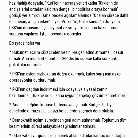
hazırladığı dosyada, “Kürt’lerin hassasiyetleri kadar Türklerin de
endişelerini ortadan kaldıran dengeli bir politika ortaya konmalı”
görüşü yer almıştı. Daha önceki açıklamalarında “Öcalan sürece dâhil
edilmesin, af için erken” diyen Volkan’ın, Gül’e sunduğu dosyada
PKK’nın dönüşümü için siyasal ve sosyal koşulların hazırlanması
vurgusu yapılıyor. İşte, dosyadaki görüşler:
Dosyada neler var
* Hükûmet, açılım sürecinden kesinlikle geri adım atmamalı, cesur
olmalı. Ana muhalefet partisi CHP de, bu sürece katkı sunacak
politikalar üretmeli.
* PKK’nın eylemsizlik kararı doğru okunmalı, kalıcı barış için askeri
operasyonlar durdurulmalı.
* PKK’nın dağdan indirilmesi için sosyal ve siyasal zemin
hazırlanmalı, Türkiye koşullarına uygun gerçekçi çözümler üretilmeli.
* Anadilde eğitim konusu tartışmaya açılmalı. Kürtçe, Türkiye
genelinde olmazsa bile bazı bölgelerde seçmeli ders olabilir.
* Demokratik açılım sürecinden geri adım atılmamalı. Toplumun tüm
kesimlerinin süreci anlayabileceği adımlar atılmalı.
* Ortak vatan vurgusu geliştirilerek atılan adımlar kamuoyuna doğru