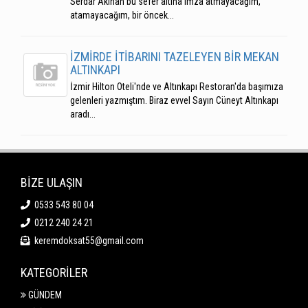
Serdar Akinan bu sefer altına imza atmayacağım,
atamayacağım, bir öncek...
İZMİRDE İTİBARINI TAZELEYEN BİR MEKAN
ALTINKAPI
İzmir Hilton Oteli'nde ve Altınkapı Restoran'da başımıza
gelenleri yazmıştım. Biraz evvel Sayın Cüneyt Altınkapı
aradı...
BİZE ULAŞIN
0533 543 80 04
0212 240 24 21
keremdoksat55@gmail.com
KATEGORİLER
GÜNDEM