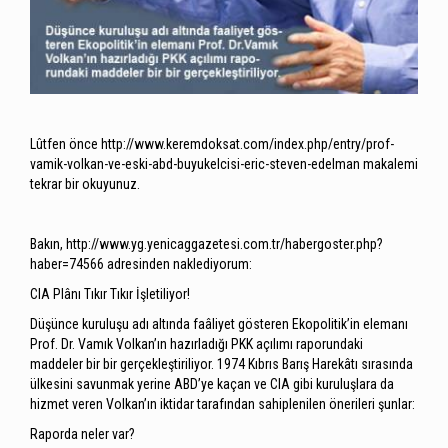
Lûtfen önce http://www.keremdoksat.com/index.php/entry/prof-
vamik-volkan-ve-eski-abd-buyukelcisi-eric-steven-edelman makalemi
tekrar bir okuyunuz.
Bakın, http://www.yg.yenicaggazetesi.com.tr/habergoster.php?
haber=74566 adresinden naklediyorum:
CIA Plânı Tıkır Tıkır İşletiliyor!
Düşünce kuruluşu adı altında faâliyet gösteren Ekopolitik’in elemanı
Prof. Dr. Vamık Volkan’ın hazırladığı PKK açılımı raporundaki
maddeler bir bir gerçekleştiriliyor. 1974 Kıbrıs Barış Harekâtı sırasında
ülkesini savunmak yerine ABD’ye kaçan ve CIA gibi kuruluşlara da
hizmet veren Volkan’ın iktidar tarafından sahiplenilen önerileri şunlar:
Raporda neler var?