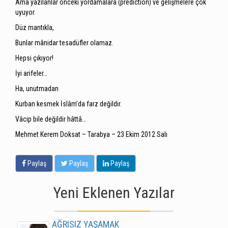
Ama yazılanlar önceki yordamalara (prediction) ve gelişmelere çok
uyuyor.
Düz mantıkla,
Bunlar mânidar tesadüfler olamaz.
Hepsi çıkıyor!
İyi arifeler…
Ha, unutmadan
Kurban kesmek İslâm’da farz değildir.
Vâcip bile değildir hâttâ…
Mehmet Kerem Doksat – Tarabya – 23 Ekim 2012 Salı
Paylaş
Paylaş
Paylaş
Yeni Eklenen Yazılar
AĞRISIZ YAŞAMAK