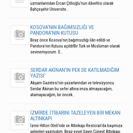
uzmanlarından Ercan Çitlioğlu'nun dâvetlisi olarak
Bahçeşehir Üniversite...
KOSOVA'NIN BAĞIMSIZLIĞI VE
PANDORA'NIN KUTUSU
Biraz önce Kosova'nın bağımsızlığı ilân edildi ve
Pandora'nın Kutusu açıldı!Bir Türk ve Müslüman olarak
sevinemiyorum. S...
SERDAR AKİNAN'IN PEK DE KATILMADIĞIM
YAZISI'
Akşam Gazetesi'nin yazarlarından ve televizyoncu
Serdar Akinan bu sefer altına imza atmayacağım,
atamayacağım, bir öncek...
İZMİRDE İTİBARINI TAZELEYEN BİR MEKAN
ALTINKAPI
İzmir Hilton Oteli'nde ve Altınkapı Restoran'da başımıza
gelenleri yazmıştım. Biraz evvel Sayın Cüneyt Altınkapı