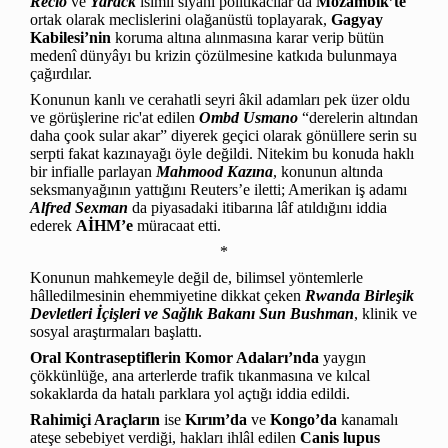
Recio
ve
Yarack
isimli siyahî politikacılar da
Mozambik’te
ortak olarak meclislerini olağanüstü toplayarak,
Gagyay
Kabilesi’nin
koruma altına alınmasına karar verip bütün
medenî dünyâyı bu krizin çözülmesine katkıda bulunmaya
çağırdılar.
Konunun kanlı ve cerahatli seyri âkil adamları pek üzer oldu
ve görüşlerine ric'at edilen
Ombd Usmano
“derelerin altından
daha çook sular akar” diyerek geçici olarak gönüllere serin su
serpti fakat kazınayağı öyle değildi. Nitekim bu konuda haklı
bir infialle parlayan
Mahmood Kazına
, konunun altında
seksmanyağının yattığını Reuters’e iletti; Amerikan iş adamı
Alfred Sexman
da piyasadaki itibarına lâf atıldığını iddia
ederek
AİHM’e
müracaat etti.
*
Konunun mahkemeyle değil de, bilimsel yöntemlerle
hâlledilmesinin ehemmiyetine dikkat çeken
Rwanda Birleşik
Devletleri İçişleri ve Sağlık Bakanı Sun Bushman
, klinik ve
sosyal araştırmaları başlattı.
Oral Kontraseptiflerin
Komor Adaları’nda
yaygın
çökkünlüğe, ana arterlerde trafik tıkanmasına ve kılcal
sokaklarda da hatalı parklara yol açtığı iddia edildi.
Rahimiçi Araçların
ise
Kırım’da
ve
Kongo’da
kanamalı
ateşe sebebiyet verdiği, hakları ihlâl edilen
Canis lupus