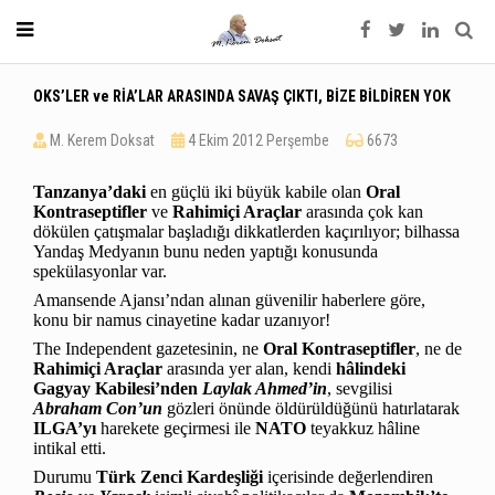
OKS’LER ve RİA’LAR ARASINDA SAVAŞ ÇIKTI, BİZE BİLDİREN YOK
M. Kerem Doksat
4 Ekim 2012 Perşembe
6673
Tanzanya’daki
en güçlü iki büyük kabile olan
Oral
Kontraseptifler
ve
Rahimiçi Araçlar
arasında çok kan
dökülen çatışmalar başladığı dikkatlerden kaçırılıyor; bilhassa
Yandaş Medyanın bunu neden yaptığı konusunda
spekülasyonlar var.
Amansende Ajansı’ndan alınan güvenilir haberlere göre,
konu bir namus cinayetine kadar uzanıyor!
The Independent gazetesinin, ne
Oral Kontraseptifler
, ne de
Rahimiçi Araçlar
arasında yer alan, kendi
hâlindeki
Gagyay Kabilesi’nden
Laylak
Ahmed’in
, sevgilisi
Abraham Con’un
gözleri önünde öldürüldüğünü hatırlatarak
ILGA’yı
harekete geçirmesi ile
NATO
teyakkuz hâline
intikal etti.
Durumu
Türk Zenci Kardeşliği
içerisinde değerlendiren