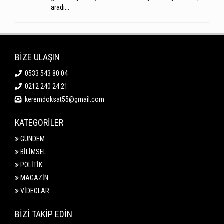
aradı...
BİZE ULAŞIN
0533 543 80 04
0212 240 24 21
keremdoksat55@gmail.com
KATEGORİLER
GÜNDEM
BİLİMSEL
POLİTİK
MAGAZİN
VİDEOLAR
BİZİ TAKİP EDİN