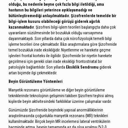
olduğu, bu nedenle beyne çok fazla bilgi iletildiği, ama
hastanın bu bilgileri yeterince ayıklayamadığı ve
bütünleştiremediği anlaşılmaktadır. Şizofrenlerde temelde bir
bilgi-işlem kusuru olabileceği görüşü giderek ağırlık
kazanmaktadır
. Şizofreni bilgi-işlem teorileri başlangıçta daha çok
uyaranların süzülmesinde bir bozukluk olduğu varsayımına
dayanmaktaydı. Son yıllarda daha çok nörofizyolojik temelli bilgi
işleme teorileri öne çıkmaktadır. Bâzı araştırmalara göre Şizofrenide
temel bozukluk irade eksikliğidir. Niyetlenme ve harekete geçme
işlevleri frontal korteks ile ilgilidir. Şizofrenide bir niyetin harekete
geçirilmesi için gerekli olan irade eksikliği frontostriatal bir
patolojiyle bağlantılıdır. Son yıllarda
Eksiklik Sendromu
giderek
artan biçimde ilgi çekmektedir.
Beyin Görüntüleme Yöntemleri
Manyetik rezonans görüntüleme ve diğer beyin görüntüleme
tekniklerinde teknolojinin gelişimini takiben Şizofreni teşhisi almış
kişilerde beyin aktivitesindeki farklılıklar üzerine çalışmalar vardır.
Günümüzde Şizofrenide beyindeki yapısal anormâlliklerinin
araştırılmasında çoğunlukla manyetik rezonans (MR) teknikleri
kullanılmaktadır. Birçok beyin MR incelemesi lateral ventrikülerin
hacminde artma, beynin tamamında az da olsa azalma (%2-3