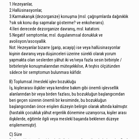
1.Hezeyanlar,
2.Hallüsinasyonlar,
3.Karmakarışık (dezorganize) konuşma (msl. çağrışımlarda dağınıklık
?sık sık konu dışı sapmalar gösterme? ve enkoherans).
4.İleri derecede dezorganize davranış, msl. katatoni.
5.Negatif semptomlar, msl. dugulanımsal donukluk ve
avolisyon/asosyallik.
Not: Hezeyanlar bizarre (garip, acayip) ise veya hallüsinasyonlar
kişinin davranış veya düşünceleri üzerine sürekli olarak yorum
yapmakta olan seslerden yâhut iki ve/veya fazla sesin birbiriyle /
birbirleriyle konuşmalarından müteşekkilse, A teşhis ölçütünden
sâdece bir semptomun bulunması kâfidir.
B) Toplumsal /meslekî işlev bozukluğu
İş, kişilerarası ilişkiler veya kendine bakım gibi önemli işlevsellik
alanlarından bir veya birden fazlası, bu bozukluğun başlangıcından
beri geçen sürenin önemli bir kesiminde, bu bozukluğun
başlangıcından önce erişilen düzeyin belirgin olarak altında kalmıştır.
(hastalık çocukluk yâhut ergenlik dönemine uzanıyorsa, kişiler arası
ilişkilerde, eğitimle ilgili veya meslekî başarıda beklenen düzeye
erişilememiştir).
C) Süre