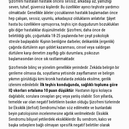
Şizofreni hastaları hastalık öncesi sessiz, arkadaşı az, yalnızlığı
seven, tuhaf, güvensiz kişilerdir. Bu özellikler ayırıcı teşhiste yardımcı
olmaktadır. Genellikle âileler çocuklarının hastalık başlamadan önce
hep çalışan, sessiz, uyumlu, arkadaşsız olduklarını anlatırlar. Şâyet
hasta bu özelliklere uymuyorsa, teşhis için duygudurum bozuklukları
gibi diğer hastalıklar düşünülmelidir. Şizofreni, daha önce de
belirtildiği gibi, çoğunlukla 18-25 yaşlarında her çeşit psikolojik
stresle başlayabilir. Kişinin benliğine darbeler, delikanlılık (ergenlik)
çağında dürtülerin aşırı şiddet kazanması, cinsel veya saldırgan
dürtülere karşı denetim zayıflığı gibi durumlara, psikozun
başlamasından önce sık rastlanmaktadır.
Şizofrenide bilinç ve yönelim genellikle yerindedir. Zekâda belirgin bir
gerileme olmasa da, soyutlama yetisinde zayıflamanın ve belirgin
yıkımın görüldüğü kimi kronik hastalarda zekâda eksilme, gerilik
izlenimi edinilebilir.
İlk teşhis konduğunda, sağlıklı topluma göre
IQ skorları ortalama 10 puan düşüktür
. Hastanın ilgisi kolayca
dağılabilir, sorulara cevapları geç veya yanlış olabilir. Son yıllarda,
temelde var olan negatif belirtilerin baskın olduğu Şizofreni türlerinde
bir Eksiklik (defisit) Sendromu’ndan söz edilmekte ve bunlardaki
beyin patolojisinin incelenmesine ağırlık verilmektedir. Eksiklik
Sendromu bilişsel yetilerdeki eksikliklerdir. Bu sendrom, kalıcı ve
başka sebeplere bağlı olmayan spesifik negatif belirtiler olarak