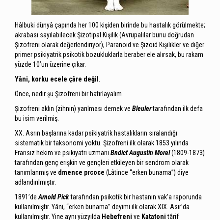
Hâlbuki dünyâ çapında her 100 kişiden birinde bu hastalık görülmekte;
akrabası sayılabilecek Şizotipal Kişilik (Avrupalılar bunu doğrudan
Şizofreni olarak değerlendiriyor), Paranoid ve Şizoid Kişilikler ve diğer
primer psikiyatrik psikotik bozukluklarla beraber ele alırsak, bu rakam
yüzde 10’un üzerine çıkar.
Yâni, korku ecele çâre değil
.
Önce, nedir şu Şizofreni bir hatırlayalım…
Şizofreni aklın (zihnin) yarılması demek ve
Bleuler
tarafından ilk defa
bu isim verilmiş.
XX. Asrın başlarına kadar psikiyatrik hastalıkların sıralandığı
sistematik bir taksonomi yoktu. Şizofreni ilk olarak 1853 yılında
Fransız hekim ve psikiyatri uzmanı
Bndict Augustin Morel
(1809-1873)
tarafından genç erişkin ve gençleri etkileyen bir sendrom olarak
tanımlanmış ve
dmence prcoce
(Lâtince “erken bunama”) diye
adlandırılmıştır.
1891’de
Arnold Pick
tarafından psikotik bir hastanın vak’a raporunda
kullanılmıştır. Yâni, “erken bunama” deyimi ilk olarak XIX. Asır’da
kullanılmıştır. Yine aynı yüzyılda
Hebefreni
ve
Katatoni
târif