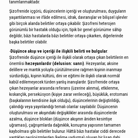
tanımlanmaktadır.
Şizofrenide içgörü, düşüncelerin içeriği ve oluşturulması, duyguların
yaşantılanması ve ifâde edilmesi, idrak, davranışlar ve bilişsel işlevler
gibi birçok alanda belirtiler ortaya çıkabilir. Şizofreni heterojen
görünümlü bir hastalık olduğu için, tipik bir genel görünüme sâhip
değildir; bâzı hastalarda bâzı belirtiler ortaya çıkarken, diğerlerinde
başka belirtiler olabilir.
-
Düşünce akışı ve içeriği ile ilişkili belirti ve bulgular
:
Şizofrenide düşünce içeriği ile ilişkili olarak ortaya çıkan belirtilerin en
önemlisi
hezeyanlardır (delusion: sanrı)
. Hezeyanlar, aksine
delillere ve mantık yoluyla çürütülmesine rağmen kişinin inanmayı
sürdürdüğü, kişinin kültürü, dini ve eğitimi ile ilişkili olarak normâl
kabûl edilemeyecek türden yanlış inanışlardır. Şizofrenide ortaya
çıkan hezeyanlar arasında referans (üzerine alınma), etkilenme,
kıskançlık, perseküsyon (kişiye zarar verileceği), büyüklük, erotomani
(başkalarının kendisine âşık olduğu), düşüncelerinin değiştirildiği,
çalındığı veya yayınlandığı temalı olanlar sayılabilir. Düşüncenin
oluşturulması ve akışındaki değişiklikler arasında düşüncelerde
azalma, düşünce blokları (düşünce akışının âniden kesintiye
uğraması), çağrışımlarda dağınıklık, konuşma yapısının tamamen
kaybolması gibi belirtiler bulunur. Hâttâ bâzı hastalar ciddi derecede
yaptıkları neolojizmlerden (kelime uydurma) oluşan bir lisan dahi