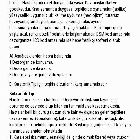
hızlıdır. Hasta kendi özel dünyasında yaşar. Davranışlar ilkel ve
çocuksudur. Kısa zamanda duygusal tepkilerde oynamalar (labilite),
yüzeysellik, uygunsuzluk, kelime uydurma (neolojizm), tutarsız
hezeyanlar, yineleyici basmakalıp konuşmalar, ayrıca
hallüsinasyonlar daha sonra ortaya çıkmaktadır. Başlangıcı genç
yaşta akut, renkli pozitif belirtilerle başlamaktadır. DSM kodlamasında
dezorganize; ICD kodlamasında ise hebefrenik Şizofreni olarak
geçer.
A) Aşağıdakilerden hepsi belirgindir:
1.Dezorganize konuşma,
2.Dezorganize davranış,
3.Donuk veya uygunsuz duygulanım.
B) Katatonik Tip için teşhis ölçütlerini karşılamamaktadır.
Katatonik Tip
:
Hareket bozuklukları baskındır. Dış çevre ile ilişkisini kesmiş gibi
görünse de çevrede olup bitenleri tanımakta ve kaydetmektedir.
Hastalar belli bir duruşta uzun süre kalır ve dışardan gelen tepkilere
cevap vermez (donakalma), katatonik dalgınlık, katatonik taşkınlık,
karşıtçılık gibi belirtiler görülmektedir. Başlangıcı çoğunlukla 15-25 yaş
arasında ve aniden olmaktadır.
1) Katalepsi (balmumu esnekliği de içinde olmak üzere) veya stupor