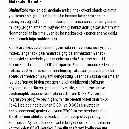
Moleküler Genetik
Günümüzde yapılan çalışmalarla artık bir risk etkeni olarak kalıtımın
yeri kesinleşmiştir. Fakat hastalığın hassas bölgedeki basit bir
pozisyon değişikliğinden mi, eksik penetransa sâhip tek bir genden
mi, değişik genlerden mi kaynaklandığı henüz açıklığa kavuşmamıştır.
Nonmendelian kalıtıma uyan bu hastalıkta eksik penetrans ve çoklu
gen sorumluluğu muhtemeldir.
Klâsik âile, ikiz, evlât edinme çalışmalarının yanı sıra son yıllarda
moleküler genetik çalışmaları da gitgide artmaktadır. Genetik
belirleyiciler üzerinde yapılan çalışmalarda 5. kromozom, 11.
kromozomda bulunan DRD2 (Dopamin-2) reseptörünün yerleşme
noktası ve X kromozomları incelenmiş, fakat çalışmalar henüz bir
sonuç vermemiştir. Bağlantı dengesizliği üzerinde yapılan çalışmalar
ise Şizofrenide birden çok genin etkili olabileceği görüşüne
dayanmaktadır. Bu çalışmalarda özellikle, sinaptik yayılım ve
postsinaptik reseptör kontrolünü etkileyen DTNBP1, nöronal
migrasyon (göç) ve beyin gelişiminde önemli rolleri olan NRG1,
1q42.1 bölgesinde bulunan DISC1 ve DISC2 (disrupted in
schizopherenia) genleri ve ayrıca 22q11 silme sendromunun
Şizofreni için oldukça yüksek bir riske sâhip olduğu ortaya
konmuştur. Ayrıca bilhassa frontal bölgede dopaminin salımını
kontrol eden COMT (katekol-O-metiltransferaz) kodlanmasını