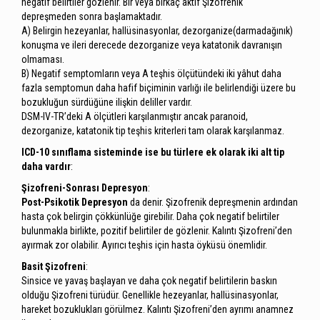
negatif belirtiler gözlenir. Bir veya birkaç aktif Şizofrenik
depreşmeden sonra başlamaktadır.
A) Belirgin hezeyanlar, hallüsinasyonlar, dezorganize(darmadağınık)
konuşma ve ileri derecede dezorganize veya katatonik davranışın
olmaması.
B) Negatif semptomların veya A teşhis ölçütündeki iki yâhut daha
fazla semptomun daha hafif biçiminin varlığı ile belirlendiği üzere bu
bozukluğun sürdüğüne ilişkin deliller vardır.
DSM-IV-TR’deki A ölçütleri karşılanmıştır ancak paranoid,
dezorganize, katatonik tip teşhis kriterleri tam olarak karşılanmaz.
ICD-10 sınıflama sisteminde ise bu türlere ek olarak iki alt tip
daha vardır
:
Şizofreni-Sonrası Depresyon
:
Post-Psikotik Depresyon
da denir. Şizofrenik depreşmenin ardından
hasta çok belirgin çökkünlüğe girebilir. Daha çok negatif belirtiler
bulunmakla birlikte, pozitif belirtiler de gözlenir. Kalıntı Şizofreni’den
ayırmak zor olabilir. Ayırıcı teşhis için hasta öyküsü önemlidir.
Basit Şizofreni
:
Sinsice ve yavaş başlayan ve daha çok negatif belirtilerin baskın
olduğu Şizofreni türüdür. Genellikle hezeyanlar, hallüsinasyonlar,
hareket bozuklukları görülmez. Kalıntı Şizofreni’den ayrımı anamnez