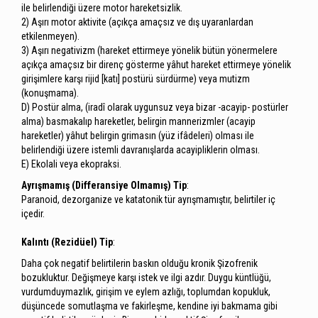
ile belirlendiği üzere motor hareketsizlik.
2) Aşırı motor aktivite (açıkça amaçsız ve dış uyaranlardan
etkilenmeyen).
3) Aşırı negativizm (hareket ettirmeye yönelik bütün yönermelere
açıkça amaçsız bir direnç gösterme yâhut hareket ettirmeye yönelik
girişimlere karşı rijid [katı] postürü sürdürme) veya mutizm
(konuşmama).
D) Postür alma, (iradî olarak uygunsuz veya bizar -acayip- postürler
alma) basmakalıp hareketler, belirgin mannerizmler (acayip
hareketler) yâhut belirgin grimasın (yüz ifâdeleri) olması ile
belirlendiği üzere istemli davranışlarda acayipliklerin olması.
E) Ekolali veya ekopraksi.
Ayrışmamış (Differansiye Olmamış) Tip
:
Paranoid, dezorganize ve katatonik tür ayrışmamıştır, belirtiler iç
içedir.
Kalıntı (Rezidüel) Tip
:
Daha çok negatif belirtilerin baskın olduğu kronik Şizofrenik
bozukluktur. Değişmeye karşı istek ve ilgi azdır. Duygu küntlüğü,
vurdumduymazlık, girişim ve eylem azlığı, toplumdan kopukluk,
düşüncede somutlaşma ve fakirleşme, kendine iyi bakmama gibi