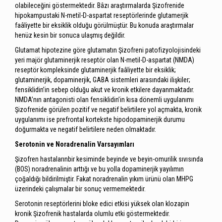
olabileceğini göstermektedir. Bâzı araştırmalarda Şizofrenide
hipokampustaki N-metil-D-aspartat reseptörlerinde glutamerjik
faâliyette bir eksiklik olduğu görülmüştür. Bu konuda araştırmalar
henüz kesin bir sonuca ulaşmış değildir.
Glutamat hipotezine göre glutamatın Şizofreni patofizyolojisindeki
yeri majör glutaminerjik reseptör olan N-metil-D-aspartat (NMDA)
reseptör kompleksinde glutaminerjik faâliyette bir eksiklik;
glutaminerjik, dopaminerjik, GABA sistemleri arasındaki ilişkiler;
fensiklidin’in sebep olduğu akut ve kronik etkilere dayanmaktadır.
NMDA’nın antagonisti olan fensiklidin’in kısa dönemli uygulanımı
Şizofrenide görülen pozitif ve negatif belirtilere yol açmakta, kronik
uygulanımı ise prefrontal kortekste hipodopaminerjik durumu
doğurmakta ve negatif belirtilere neden olmaktadır.
Serotonin ve Noradrenalin Varsayımları
Şizofren hastalarınbir kesiminde beyinde ve beyin-omurilik sıvısında
(BOS) noradrenalinin arttığı ve bu yolla dopaminerjik yayılımın
çoğaldığı bildirilmiştir. Fakat noradrenalin yıkım ürünü olan MHPG
üzerindeki çalışmalar bir sonuç vermemektedir.
Serotonin reseptörlerini bloke edici etkisi yüksek olan klozapin
kronik Şizofrenik hastalarda olumlu etki göstermektedir.