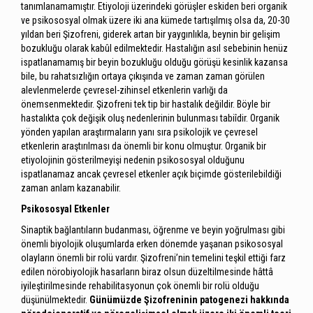
tanımlanamamıştır. Etiyoloji üzerindeki görüşler eskiden beri organik
ve psikososyal olmak üzere iki ana kümede tartışılmış olsa da, 20-30
yıldan beri Şizofreni, giderek artan bir yaygınlıkla, beynin bir gelişim
bozukluğu olarak kabûl edilmektedir. Hastalığın asıl sebebinin henüz
ispatlanamamış bir beyin bozukluğu olduğu görüşü kesinlik kazansa
bile, bu rahatsızlığın ortaya çıkışında ve zaman zaman görülen
alevlenmelerde çevresel-zihinsel etkenlerin varlığı da
önemsenmektedir. Şizofreni tek tip bir hastalık değildir. Böyle bir
hastalıkta çok değişik oluş nedenlerinin bulunması tabiîdir. Organik
yönden yapılan araştırmaların yanı sıra psikolojik ve çevresel
etkenlerin araştırılması da önemli bir konu olmuştur. Organik bir
etiyolojinin gösterilmeyişi nedenin psikososyal olduğunu
ispatlanamaz ancak çevresel etkenler açık biçimde gösterilebildiği
zaman anlam kazanabilir.
Psikososyal Etkenler
Sinaptik bağlantıların budanması, öğrenme ve beyin yoğrulması gibi
önemli biyolojik oluşumlarda erken dönemde yaşanan psikososyal
olayların önemli bir rolü vardır. Şizofreni’nin temelini teşkil ettiği farz
edilen nörobiyolojik hasarların biraz olsun düzeltilmesinde hâttâ
iyileştirilmesinde rehabilitasyonun çok önemli bir rolü olduğu
düşünülmektedir.
Günümüzde Şizofreninin patogenezi hakkında