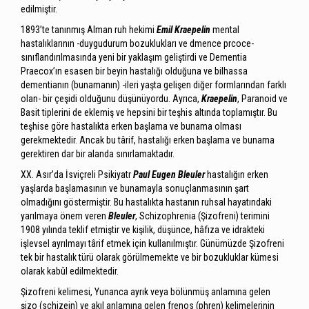
edilmiştir.
1893’te tanınmış Alman ruh hekimi
Emil Kraepelin
mental
hastalıklarının -duygudurum bozuklukları ve dmence prcoce-
sınıflandırılmasında yeni bir yaklaşım geliştirdi ve Dementia
Praecox’ın esasen bir beyin hastalığı olduğuna ve bilhassa
dementianın (bunamanın) -ileri yaşta gelişen diğer formlarından farklı
olan- bir çeşidi olduğunu düşünüyordu. Ayrıca,
Kraepelin
, Paranoid ve
Basit tiplerini de eklemiş ve hepsini bir teşhis altında toplamıştır. Bu
teşhise göre hastalıkta erken başlama ve bunama olması
gerekmektedir. Ancak bu târif, hastalığı erken başlama ve bunama
gerektiren dar bir alanda sınırlamaktadır.
XX. Asır’da İsviçreli Psikiyatr
Paul Eugen Bleuler
hastalığın erken
yaşlarda başlamasının ve bunamayla sonuçlanmasının şart
olmadığını göstermiştir. Bu hastalıkta hastanın ruhsal hayatındaki
yarılmaya önem veren
Bleuler
, Schizophrenia (Şizofreni) terimini
1908 yılında teklif etmiştir ve kişilik, düşünce, hâfıza ve idrakteki
işlevsel ayrılmayı târif etmek için kullanılmıştır. Günümüzde Şizofreni
tek bir hastalık türü olarak görülmemekte ve bir bozukluklar kümesi
olarak kabûl edilmektedir.
Şizofreni kelimesi, Yunanca ayrık veya bölünmüş anlamına gelen
şizo (schizein) ve akıl anlamına gelen frenos (phren) kelimelerinin