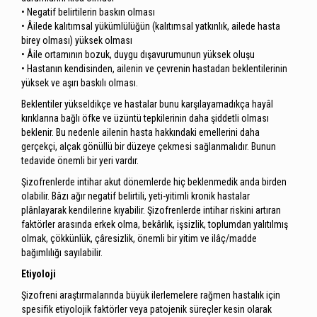
• Negatif belirtilerin baskın olması
• Âilede kalıtımsal yükümlülüğün (kalıtımsal yatkınlık, ailede hasta
birey olması) yüksek olması
• Âile ortamının bozuk, duygu dışavurumunun yüksek oluşu
• Hastanın kendisinden, ailenin ve çevrenin hastadan beklentilerinin
yüksek ve aşırı baskılı olması.
Beklentiler yükseldikçe ve hastalar bunu karşılayamadıkça hayâl
kırıklarına bağlı öfke ve üzüntü tepkilerinin daha şiddetli olması
beklenir. Bu nedenle ailenin hasta hakkındaki emellerini daha
gerçekçi, alçak gönüllü bir düzeye çekmesi sağlanmalıdır. Bunun
tedavide önemli bir yeri vardır.
Şizofrenlerde intihar akut dönemlerde hiç beklenmedik anda birden
olabilir. Bâzı ağır negatif belirtili, yeti-yitimli kronik hastalar
plânlayarak kendilerine kıyabilir. Şizofrenlerde intihar riskini artıran
faktörler arasında erkek olma, bekârlık, işsizlik, toplumdan yalıtılmış
olmak, çökkünlük, çâresizlik, önemli bir yitim ve ilâç/madde
bağımlılığı sayılabilir.
Etiyoloji
Şizofreni araştırmalarında büyük ilerlemelere rağmen hastalık için
spesifik etiyolojik faktörler veya patojenik süreçler kesin olarak