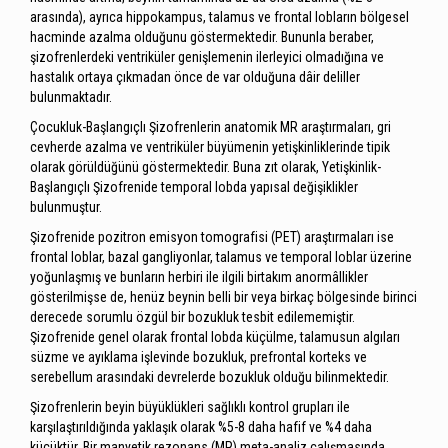
arasında), ayrıca hippokampus, talamus ve frontal lobların bölgesel
hacminde azalma olduğunu göstermektedir. Bununla beraber,
şizofrenlerdeki ventriküler genişlemenin ilerleyici olmadığına ve
hastalık ortaya çıkmadan önce de var olduğuna dâir deliller
bulunmaktadır.
Çocukluk-Başlangıçlı Şizofrenlerin anatomik MR araştırmaları, gri
cevherde azalma ve ventriküler büyümenin yetişkinliklerinde tipik
olarak görüldüğünü göstermektedir. Buna zıt olarak, Yetişkinlik-
Başlangıçlı Şizofrenide temporal lobda yapısal değişiklikler
bulunmuştur.
Şizofrenide pozitron emisyon tomografisi (PET) araştırmaları ise
frontal loblar, bazal gangliyonlar, talamus ve temporal loblar üzerine
yoğunlaşmış ve bunların herbiri ile ilgili birtakım anormâllikler
gösterilmişse de, henüz beynin belli bir veya birkaç bölgesinde birinci
derecede sorumlu özgül bir bozukluk tesbit edilememiştir.
Şizofrenide genel olarak frontal lobda küçülme, talamusun algıları
süzme ve ayıklama işlevinde bozukluk, prefrontal korteks ve
serebellum arasındaki devrelerde bozukluk olduğu bilinmektedir.
Şizofrenlerin beyin büyüklükleri sağlıklı kontrol grupları ile
karşılaştırıldığında yaklaşık olarak %5-8 daha hafif ve %4 daha
küçüktür. Bir manyetik rezonans (MR) meta-analiz çalışmasında,