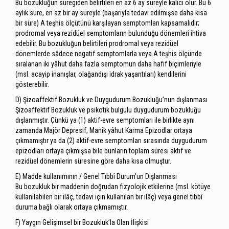
Bu bozukluğun süregiden belirtileri en az 6 ay süreyle kalıcı olur. Bu 6
aylık süre, en az bir ay süreyle (başarıyla tedavi edilmişse daha kısa
bir süre) A teşhis ölçütünü karşılayan semptomları kapsamalıdır;
prodromal veya rezidüel semptomların bulunduğu dönemleri ihtiva
edebilir. Bu bozukluğun belirtileri prodromal veya rezidüel
dönemlerde sâdece negatif semptomlarla veya A teşhis ölçünde
sıralanan iki yâhut daha fazla semptomun daha hafif biçimleriyle
(msl. acayip inanışlar, olağandışı idrak yaşantıları) kendilerini
gösterebilir.
D) Şizoaffektif Bozukluk ve Duygudurum Bozukluğu’nun dışlanması
Şizoaffektif Bozukluk ve psikotik bulgulu duygudurum bozukluğu
dışlanmıştır. Çünkü ya (1) aktif-evre semptomları ile birlikte aynı
zamanda Majör Depresif, Manik yâhut Karma Epizodlar ortaya
çıkmamıştır ya da (2) aktif-evre semptomları sırasında duygudurum
epizodları ortaya çıkmışsa bile bunların toplam süresi aktif ve
rezidüel dönemlerin süresine göre daha kısa olmuştur.
E) Madde kullanımının / Genel Tıbbî Durum’un Dışlanması
Bu bozukluk bir maddenin doğrudan fizyolojik etkilerine (msl. kötüye
kullanılabilen bir ilâç, tedavi için kullanılan bir ilâç) veya genel tıbbî
duruma bağlı olarak ortaya çıkmamıştır.
F) Yaygın Gelişimsel bir Bozukluk’la Olan İlişkisi