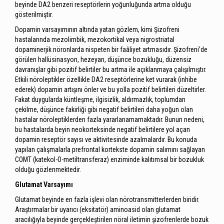
beyinde DA2 benzeri reseptörlerin yoğunluğunda artma olduğu
gösterilmiştir.
Dopamin varsayımının altında yatan gözlem, kimi Şizofreni
hastalarında mezolimbik, mezokortikal veya nigrostriatal
dopaminerjik nöronlarda nispeten bir faâliyet artmasıdır. Şizofreni’de
görülen hallüsinasyon, hezeyan, düşünce bozukluğu, düzensiz
davranışlar gibi pozitif belirtiler bu artma ile açıklanmaya çalışılmıştır.
Etkili nöroleptikler özellikle DA2 reseptörlerine ket vurarak (inhibe
ederek) dopamin artışını önler ve bu yolla pozitif belirtileri düzeltirler.
Fakat duygularda küntleşme, ilgisizlik, aldırmazlık, toplumdan
çekilme, düşünce fakirliği gibi negatif belirtileri daha yoğun olan
hastalar nöroleptiklerden fazla yararlanamamaktadır. Bunun nedeni,
bu hastalarda beyin neokorteksinde negatif belirtilere yol açan
dopamin reseptör sayısı ve aktivitesinde azalmalardır. Bu konuda
yapılan çalışmalarla prefrontal kortekste dopamin salımını sağlayan
COMT (katekol-O-metiltransferaz) enziminde kalıtımsal bir bozukluk
olduğu gözlenmektedir.
Glutamat Varsayımı
Glutamat beyinde en fazla işlevi olan nörotransmitterlerden biridir.
Araştırmalar bir uyarıcı (eksitatör) aminoasid olan glutamat
aracılığıyla beyinde gerçekleştirilen nöral iletimin şizofrenlerde bozuk