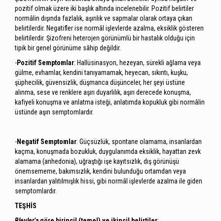
pozitif olmak üzere iki başlık altında incelenebilir. Pozitif belirtiler
normâlin dışında fazlalık, aşırılık ve sapmalar olarak ortaya çıkan
belirtilerdir. Negatifler ise normâl işlevlerde azalma, eksiklik gösteren
belirtilerdir. Şizofreni heterojen görünümlü bir hastalık olduğu için
tipik bir genel görünüme sâhip değildir.
-
Pozitif Semptomlar
: Hallüsinasyon, hezeyan, sürekli ağlama veya
gülme, evhamlar, kendini tanıyamamak, heyecan, sıkıntı, kuşku,
şüphecilik, güvensizlik, düşmanca düşünceler, her şeyi üstüne
alınma, sese ve renklere aşırı duyarlılık, aşırı derecede konuşma,
kafiyeli konuşma ve anlatma isteği, anlatımda kopukluk gibi normâlin
üstünde aşırı semptomlardır.
-
Negatif Semptomlar
: Güçsüzlük, spontane olamama, insanlardan
kaçma, konuşmada bozukluk, duygulanımda eksiklik, hayattan zevk
alamama (anhedonia), uğraştığı işe kayıtsızlık, dış görünüşü
önemsememe, bakımsızlık, kendini bulunduğu ortamdan veya
insanlardan yalıtılmışlık hissi, gibi normâl işlevlerde azalma ile giden
semptomlardır.
TEŞHİS
Bleuler’a
göre birincil (temel) ve ikincil belirtiler
: