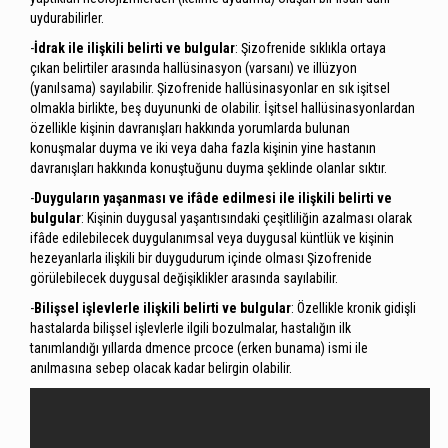
uydurabilirler.
-
İdrak ile ilişkili belirti ve bulgular
: Şizofrenide sıklıkla ortaya
çıkan belirtiler arasında hallüsinasyon (varsanı) ve illüzyon
(yanılsama) sayılabilir. Şizofrenide hallüsinasyonlar en sık işitsel
olmakla birlikte, beş duyununki de olabilir. İşitsel hallüsinasyonlardan
özellikle kişinin davranışları hakkında yorumlarda bulunan
konuşmalar duyma ve iki veya daha fazla kişinin yine hastanın
davranışları hakkında konuştuğunu duyma şeklinde olanlar sıktır.
-
Duyguların yaşanması ve ifâde edilmesi ile ilişkili belirti ve
bulgular
: Kişinin duygusal yaşantısındaki çeşitliliğin azalması olarak
ifâde edilebilecek duygulanımsal veya duygusal küntlük ve kişinin
hezeyanlarla ilişkili bir duygudurum içinde olması Şizofrenide
görülebilecek duygusal değişiklikler arasında sayılabilir.
-
Bilişsel işlevlerle ilişkili belirti ve bulgular
: Özellikle kronik gidişli
hastalarda bilişsel işlevlerle ilgili bozulmalar, hastalığın ilk
tanımlandığı yıllarda dmence prcoce (erken bunama) ismi ile
anılmasına sebep olacak kadar belirgin olabilir.