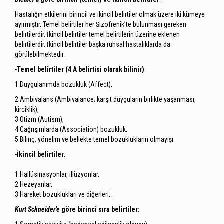
Hastalığın etkilerini birincil ve ikincil belirtiler olmak üzere iki kümeye
ayırmıştır. Temel belirtiler her Şizofrenik’te bulunması gereken
belirtilerdir. İkincil belirtiler temel belirtilerin üzerine eklenen
belirtilerdir. İkincil belirtiler başka ruhsal hastalıklarda da
görülebilmektedir.
-
Temel belirtiler (4 A belirtisi olarak bilinir)
:
1.Duygulanımda bozukluk (Affect),
2.Ambivalans (Ambivalance; karşıt duyguların birlikte yaşanması,
kirciklik),
3.Otizm (Autism),
4.Çağrışımlarda (Association) bozukluk,
5.Bilinç, yönelim ve bellekte temel bozuklukların olmayışı.
-
İkincil belirtiler
:
1.Hallüsinasyonlar, illüzyonlar,
2.Hezeyanlar,
3.Hareket bozuklukları ve diğerleri…
Kurt Schneider’e
göre birinci sıra belirtiler: