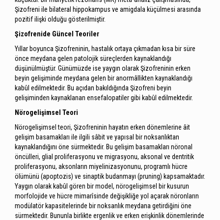
Şizofreni ile bilateral hippokampus ve amigdala küçülmesi arasında
pozitif ilişki olduğu gösterilmiştir.
Şizofrenide Güncel Teoriler
Yıllar boyunca Şizofreninin, hastalık ortaya çıkmadan kısa bir süre
önce meydana gelen patolojik süreçlerden kaynaklandığı
düşünülmüştür. Günümüzde ise yaygın olarak Şizofreninin erken
beyin gelişiminde meydana gelen bir anormâllikten kaynaklandığı
kabûl edilmektedir. Bu açıdan bakıldığında Şizofreni beyin
gelişiminden kaynaklanan ensefalopatiler gibi kabûl edilmektedir.
Nörogelişimsel Teori
Nörogelişimsel teori, Şizofreninin hayatın erken dönemlerine âit
gelişim basamakları ile ilgili sâbit ve yapısal bir noksanlıktan
kaynaklandığını öne sürmektedir. Bu gelişim basamakları nöronal
öncülleri, glial proliferasyonu ve migrasyonu, aksonal ve dentritik
proliferasyonu, aksonların miyelinizasyonunu, programlı hücre
ölümünü (apoptozis) ve sinaptik budanmayı (pruning) kapsamaktadır.
Yaygın olarak kabûl gören bir model, nörogelişimsel bir kusurun
morfolojide ve hücre mimarîsinde değişikliğe yol açarak nöronların
modülatör kapasitelerinde bir noksanlık meydana getirdiğini öne
sürmektedir. Bununla birlikte ergenlik ve erken erişkinlik dönemlerinde