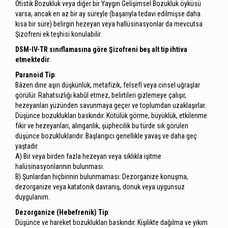
Otistik Bozukluk veya diğer bir Yaygın Gelişimsel Bozukluk öyküsü
varsa, ancak en az bir ay süreyle (başarıyla tedavi edilmişse daha
kısa bir süre) belirgin hezeyan veya hallüsinasyonlar da mevcutsa
Şizofreni ek teşhisi konulabilir.
DSM-IV-TR sınıflamasına göre Şizofreni beş alt tip ihtiva
etmektedir
:
Paranoid Tip
:
Bâzen dine aşırı düşkünlük, metafizik, felsefî veya cinsel uğraşlar
görülür. Rahatsızlığı kabûl etmez, belirtileri gizlemeye çalışır,
hezeyanları yüzünden savunmaya geçer ve toplumdan uzaklaşırlar.
Düşünce bozuklukları baskındır. Kötülük görme, büyüklük, etkilenme
fikir ve hezeyanları, alınganlık, şüphecilik bu türde sık görülen
düşünce bozukluklarıdır. Başlangıcı genellikle yavaş ve daha geç
yaştadır.
A) Bir veya birden fazla hezeyan veya sıklıkla işitme
halüsinasyonlarının bulunması.
B) Şunlardan hiçbirinin bulunmaması: Dezorganize konuşma,
dezorganize veya katatonik davranış, donuk veya uygunsuz
duygulanım.
Dezorganize (Hebefrenik) Tip
:
Düşünce ve hareket bozuklukları baskındır. Kişilikte dağılma ve yıkım