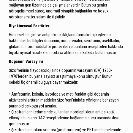
sağlayan gen üzerinde de çalışmalar vardır. Bütün bu genler
nörogelişimsel süreç, anormâl sinaptik bağlantılar ve bozuk
nörotransmitter salımı ile ilişkilidir.
Biyokimyasal Faktörler
Hücresel iletişim ve antipsikotik ilâçların farmakolojik işlevleri
hakkındaki bu bilgiler dopamin, noradrenalin, serotonin, asetilkolin,
glutamat, nöromodülatör proteinler ve bunların reseptörleri hakkında
biyokimyasal hipotezlerin ortaya atılmasına katkıda bulunmuştur.
Dopamin Varsayımı
Şizofreninin fizyopatolojisinde dopamin varsayımı (DA) 1960-
1970’lerden bu yana sayısız araştırmaya konu olmuştur. Bunun
sebebi üç önemli bulguya dayanmaktadır:
• Amfetamin, kokain, levodopa ve metilfenidat gibi dopamin
aktivitesini arttıran maddeler Şizofreni’ninbâzı yönlerine benzeyen
paranoid psikoza yol açarlar.
• Şizofrenlerin tedavisinde kullanılan nöroleptiklerin antipsikotik
etkisiyle bunların DA2 reseptörlerine bağlanma gücü arasında ilişki
görülmüştür.
• Şizofrenlerin ölüm sonrası (post-mortem) ve PET incelemelerinde