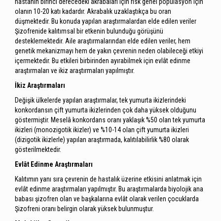
hastanın birinci derecedeki akrabaları için risk genel popülasyon için
olanın 10-20 katı kadardır. Akrabalık uzaklaştıkça bu oran
düşmektedir. Bu konuda yapılan araştırmalardan elde edilen veriler
Şizofrenide kalıtımsal bir etkenin bulunduğu görüşünü
desteklemektedir. Aile araştırmalarından elde edilen veriler, hem
genetik mekanizmayı hem de yakın çevrenin neden olabileceği etkiyi
içermektedir. Bu etkileri birbirinden ayırabilmek için evlât edinme
araştırmaları ve ikiz araştırmaları yapılmıştır.
İkiz Araştırmaları
Değişik ülkelerde yapılan araştırmalar, tek yumurta ikizlerindeki
konkordansın çift yumurta ikizlerinden çok daha yüksek olduğunu
göstermiştir. Meselâ konkordans oranı yaklaşık %50 olan tek yumurta
ikizleri (monozigotik ikizler) ve %10-14 olan çift yumurta ikizleri
(dizigotik ikizlerle) yapılan araştırmada, kalıtılabilirlik %80 olarak
gösterilmektedir.
Evlât Edinme Araştırmaları
Kalıtımın yanı sıra çevrenin de hastalık üzerine etkisini anlatmak için
evlât edinme araştırmaları yapılmıştır. Bu araştırmalarda biyolojik ana
babası şizofren olan ve başkalarına evlât olarak verilen çocuklarda
Şizofreni oranı belirgin olarak yüksek bulunmuştur.