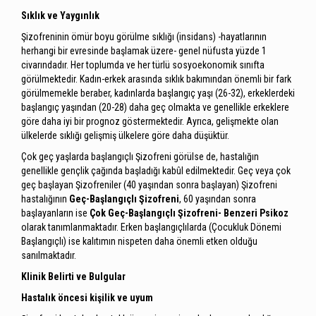
Sıklık ve Yaygınlık
Şizofreninin ömür boyu görülme sıklığı (insidans) -hayatlarının
herhangi bir evresinde başlamak üzere- genel nüfusta yüzde 1
civarındadır. Her toplumda ve her türlü sosyoekonomik sınıfta
görülmektedir. Kadın-erkek arasında sıklık bakımından önemli bir fark
görülmemekle beraber, kadınlarda başlangıç yaşı (26-32), erkeklerdeki
başlangıç yaşından (20-28) daha geç olmakta ve genellikle erkeklere
göre daha iyi bir prognoz göstermektedir. Ayrıca, gelişmekte olan
ülkelerde sıklığı gelişmiş ülkelere göre daha düşüktür.
Çok geç yaşlarda başlangıçlı Şizofreni görülse de, hastalığın
genellikle gençlik çağında başladığı kabûl edilmektedir. Geç veya çok
geç başlayan Şizofreniler (40 yaşından sonra başlayan) Şizofreni
hastalığının
Geç-Başlangıçlı Şizofreni
, 60 yaşından sonra
başlayanların ise
Çok Geç-Başlangıçlı Şizofreni- Benzeri Psikoz
olarak tanımlanmaktadır. Erken başlangıçlılarda (Çocukluk Dönemi
Başlangıçlı) ise kalıtımın nispeten daha önemli etken olduğu
sanılmaktadır.
Klinik Belirti ve Bulgular
Hastalık öncesi kişilik ve uyum