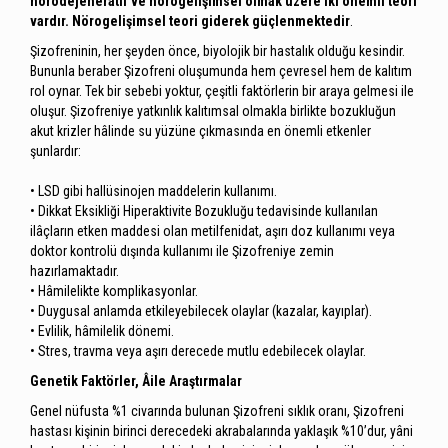
nörodejeneratif ve nörogelişimsel olmak üzere iki önemli teori
vardır. Nörogelişimsel teori giderek güçlenmektedir
.
Şizofreninin, her şeyden önce, biyolojik bir hastalık olduğu kesindir.
Bununla beraber Şizofreni oluşumunda hem çevresel hem de kalıtım
rol oynar. Tek bir sebebi yoktur, çeşitli faktörlerin bir araya gelmesi ile
oluşur. Şizofreniye yatkınlık kalıtımsal olmakla birlikte bozukluğun
akut krizler hâlinde su yüzüne çıkmasında en önemli etkenler
şunlardır:
• LSD gibi hallüsinojen maddelerin kullanımı.
• Dikkat Eksikliği Hiperaktivite Bozukluğu tedavisinde kullanılan
ilâçların etken maddesi olan metilfenidat, aşırı doz kullanımı veya
doktor kontrolü dışında kullanımı ile Şizofreniye zemin
hazırlamaktadır.
• Hâmilelikte komplikasyonlar.
• Duygusal anlamda etkileyebilecek olaylar (kazalar, kayıplar).
• Evlilik, hâmilelik dönemi.
• Stres, travma veya aşırı derecede mutlu edebilecek olaylar.
Genetik Faktörler, Âile Araştırmalar
Genel nüfusta %1 civarında bulunan Şizofreni sıklık oranı, Şizofreni
hastası kişinin birinci derecedeki akrabalarında yaklaşık %10’dur, yâni