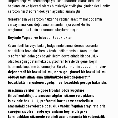
Dopaminerjik ve serotonerjik yolaklar anatomik olarak birbirine
bağlantılıdır ve işlevsel olarak birbirleriyle etkileşim içindedirler. Henüz
serotoninin Şizofrenideki yeri aydınlatılamamıştır.
Noradrenalin ve serotonin üzerine yapılan araştırmalar dopamin
varsayımına karşı değil, onu tamamlamaya yöneliktir. Bu
araştırmalarda kesin bir sonuca ulaşılamamıştır.
Beyinde Yapısal ve İşlevsel Bozukluklar
Beynin belli bir veya birkaç bölgesinde birinci derece sorumlu
spesifik bir bozukluk henüz tesbit edilememiştir. Araştırmalar
Şizofreni’nin daha çok beynin iletim devrelerinde bir bozukluk
olabileceğini göstermektedir. Şizofren bireylerde genel beyin
hacminde küçülme bulunmuştur.
Bu eksilmenin sebebinin nöro-
dejeneratif bir bozukluk mu, nöro-gelişimsel bir bozukluk mu
olduğu tartışılmış ama günümüzde nörodejeneratif
bozukluktan ziyâdenörogelişimsel bozukluk görüşü hâkimdir
.
Araştırma verilerine göre frontal lobda küçülme
(hipofrontalite), talamusun algıları süzme ve ayıklama
işlevinde bozukluk, prefrontal korteks ve serebellum
arasındaki devrelerde bozukluk vardır. Yapılan araştırmalarla
süreğen şizofrenlerde uyaranların beyne ulaşırken
karşılaştıkları süzgeçte ve girdi ayarlamasında bir yetersizlik