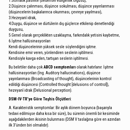
1.Somatik pasivite (bedensel edilgenlik olgusu),
2.Düşünce çalınması, düşünce sokulması, düşünce yayınlanması
(düşüncelerin başkalarınca okunması, çevreye yayılması),
3.Hezeyanî idrak,
4.Duygu, düşünce ve dürtülerin dış güçlerce etkilenip denetlendiği
duygusu,
5.Genel olarak gerçeklikten uzaklaşma, farkındalık yetisini kaybetme,
6.İşitme hallüsinasyonları
Kendi düşüncelerinin yüksek sesle söylendiğini işitme.
Kendisine emir veren, yönlendiren seslerin işitilmesi.
Kendisiyle kavga eden, tartışan seslerin işitilmesi.
Bu belirtiler daha çok
ABCD semptomları
olarak hatırlanır. İşitme
hallüsinasyonları (İng. Auditory hallucinations), düşünce
yayınlanması (Broadcasting of thought), düşüncelerinin kontrol
edildiği düşüncesi (Controlled thought [delusions of control]),
hezeyanî idrak (Delusional perception).
DSM-IV-TR’ye Göre Teşhis Ölçütleri
:
A. Karakteristik semptomlar: Bir aylık dönem boyunca (başarıyla
tedavi edilmişse daha kısa bir süre), bu sürenin önemli bir kesiminde
aşağıdakilerden ikisinin bulunması (DSM V taslağına göre en azından
ilk 3’ünden biri olmalıdır).