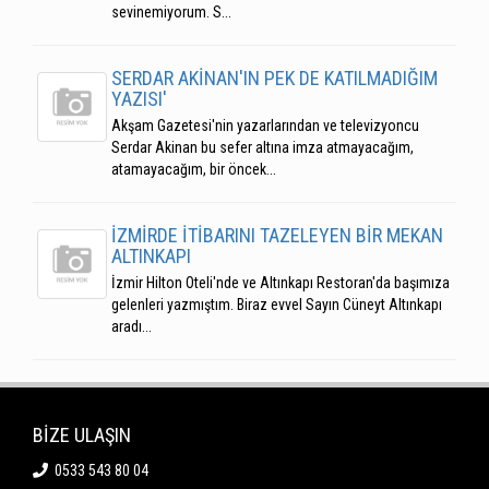
sevinemiyorum. S...
SERDAR AKİNAN'IN PEK DE KATILMADIĞIM
YAZISI'
Akşam Gazetesi'nin yazarlarından ve televizyoncu
Serdar Akinan bu sefer altına imza atmayacağım,
atamayacağım, bir öncek...
İZMİRDE İTİBARINI TAZELEYEN BİR MEKAN
ALTINKAPI
İzmir Hilton Oteli'nde ve Altınkapı Restoran'da başımıza
gelenleri yazmıştım. Biraz evvel Sayın Cüneyt Altınkapı
aradı...
BİZE ULAŞIN
0533 543 80 04