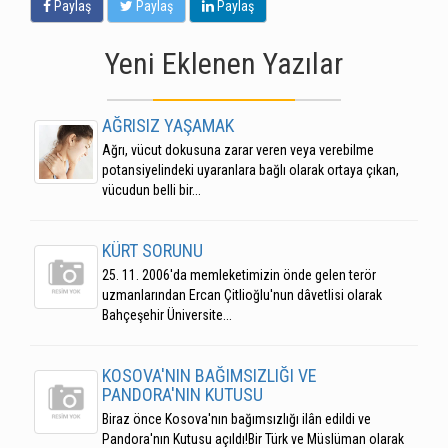
Paylaş
Paylaş
Paylaş
Yeni Eklenen Yazılar
AĞRISIZ YAŞAMAK
Ağrı, vücut dokusuna zarar veren veya verebilme
potansiyelindeki uyaranlara bağlı olarak ortaya çıkan,
vücudun belli bir...
KÜRT SORUNU
25. 11. 2006'da memleketimizin önde gelen terör
uzmanlarından Ercan Çitlioğlu'nun dâvetlisi olarak
Bahçeşehir Üniversite...
KOSOVA'NIN BAĞIMSIZLIĞI VE
PANDORA'NIN KUTUSU
Biraz önce Kosova'nın bağımsızlığı ilân edildi ve
Pandora'nın Kutusu açıldı!Bir Türk ve Müslüman olarak